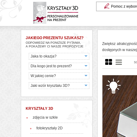
Pomoc z wybor
JAKIEGO PREZENTU SZUKASZ?
ODPOWIEDZ NA PONIŻSZE PYTANIA,
Zwiększ atrakcyjnoś
A POKAŻEMY CI NASZE PROPOZYCJE
dostępnych w naszej 
Jaka to okazja?
s
Dla kogo jest to prezent?
W jakiej cenie?
Jaki wzór kryształu 3D?
KRYSZTAŁY 3D
zdjęcia w szkle
fotokryształy 2D