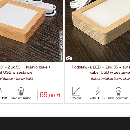
 » Zuk 55 « światło białe •
Podstawka LED » Zuk 95 « świat
el USB w zestawie
kabel USB w zestawie
ci światłem barwy białej
świeci światłem barwy białe
69
,00
zł
l USB
białe neutralne
9x5 cm
kabel USB
białe neutralne