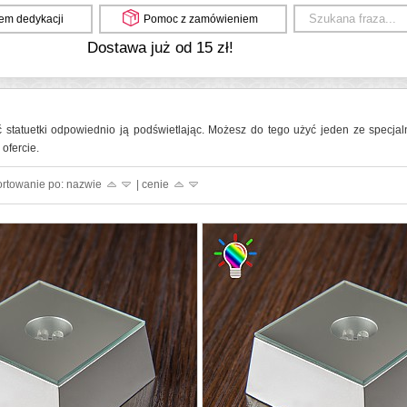
em dedykacji
Pomoc z zamówieniem
Dostawa już od 15 zł!
ć statuetki odpowiednio ją podświetlając. Możesz do tego użyć jeden ze specj
ofercie.
ortowanie po: nazwie
| cenie