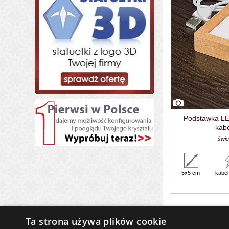
Podstawka LED
kab
świe
5x5 cm
kabe
Ta strona używa plików cookie