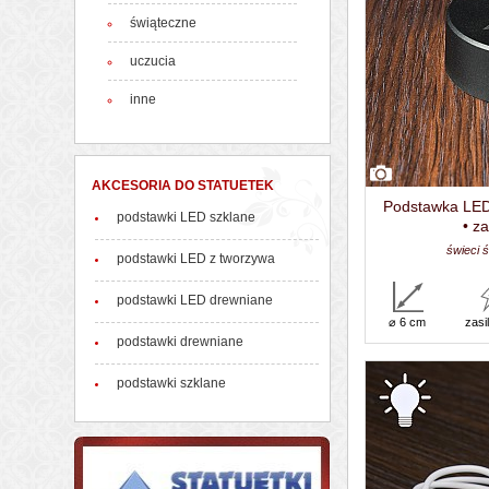
świąteczne
uczucia
inne
AKCESORIA DO STATUETEK
Podstawka LED 
podstawki LED szklane
• z
świeci ś
podstawki LED z tworzywa
podstawki LED drewniane
⌀ 6 cm
zasi
podstawki drewniane
podstawki szklane