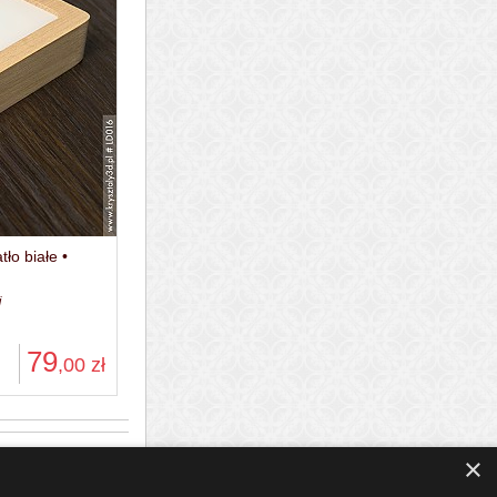
ło białe •
j
79
,00
zł
×