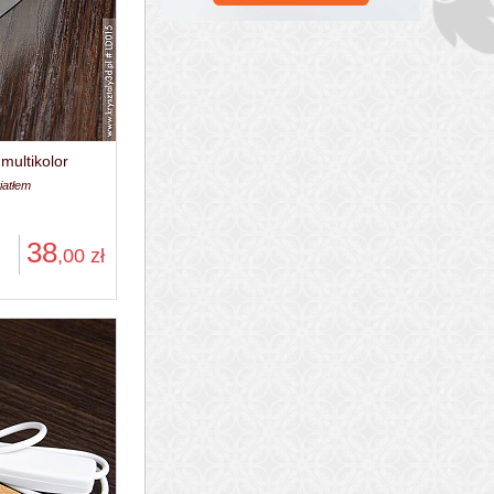
multikolor
iatłem
38
,00
zł