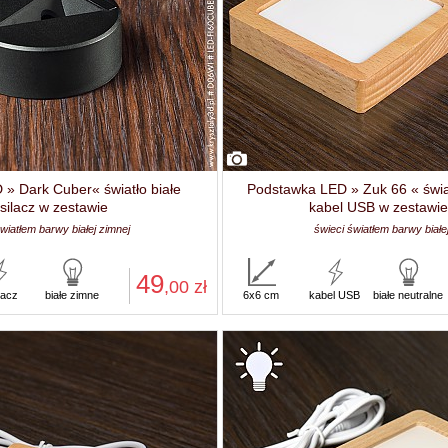
» Dark Cuber« światło białe
Podstawka LED » Zuk 66 « świat
asilacz w zestawie
kabel USB w zestawie
wiatłem barwy białej zimnej
świeci światłem barwy białe
49
,00
zł
lacz
białe zimne
6x6 cm
kabel USB
białe neutralne