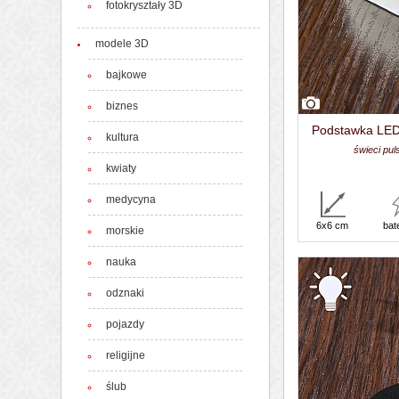
fotokryształy 3D
modele 3D
bajkowe
biznes
Podstawka LED »
kultura
świeci pul
kwiaty
medycyna
6x6 cm
bat
morskie
nauka
odznaki
pojazdy
religijne
ślub