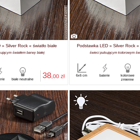
 Silver Rock « światło białe
Podstawka LED » Silver Rock « 
sującym światłem barwy białej
świeci pulsującym kolorowym św
38
,00
zł
6x6 cm
baterie
kolorowe
erie
białe neutralne
zmienne