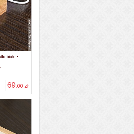
ło białe •
j
69
,00
zł