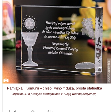
Pamiątka I Komunii » chleb i wino « duża, prosta statuetka
kryształ 3D o prostych krawędziach z Twoją własną dedykacją