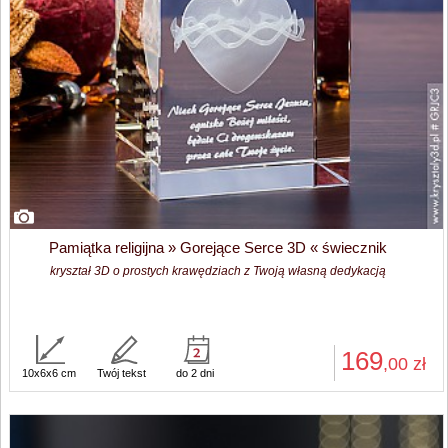
Pamiątka religijna » Gorejące Serce 3D « świecznik
kryształ 3D o prostych krawędziach z Twoją własną dedykacją
169
,00
zł
10x6x6 cm
Twój tekst
do 2 dni