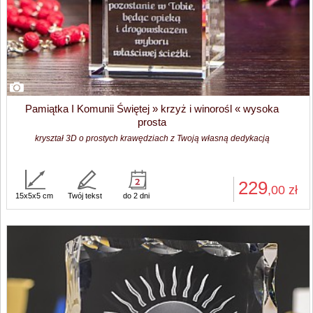
Pamiątka I Komunii Świętej » krzyż i winorośl « wysoka
prosta
kryształ 3D o prostych krawędziach z Twoją własną dedykacją
229
,00
zł
15x5x5 cm
Twój tekst
do 2 dni