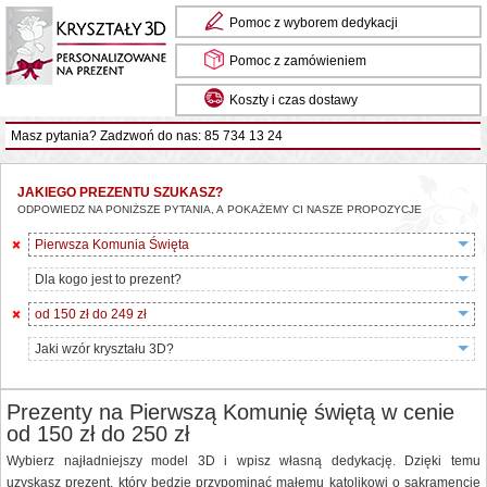
Pomoc z wyborem dedykacji
Pomoc z zamówieniem
Koszty i czas dostawy
Masz pytania? Zadzwoń do nas: 85 734 13 24
JAKIEGO PREZENTU SZUKASZ?
ODPOWIEDZ NA PONIŻSZE PYTANIA, A POKAŻEMY CI NASZE PROPOZYCJE
Pierwsza Komunia Święta
Dla kogo jest to prezent?
od 150 zł do 249 zł
Jaki wzór kryształu 3D?
Prezenty na Pierwszą Komunię świętą w cenie
od 150 zł do 250 zł
Wybierz najładniejszy model 3D i wpisz własną dedykację. Dzięki temu
uzyskasz prezent, który będzie przypominać małemu katolikowi o sakramencie