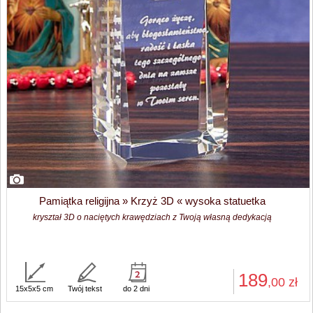
Pamiątka religijna » Krzyż 3D « wysoka statuetka
kryształ 3D o naciętych krawędziach z Twoją własną dedykacją
189
,00
zł
15x5x5 cm
Twój tekst
do 2 dni