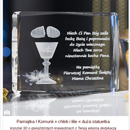
Pamiątka I Komunii » chleb i lilie « duża statuetka
kryształ 3D o gwiaździstych krawędziach z Twoją własną dedykacją