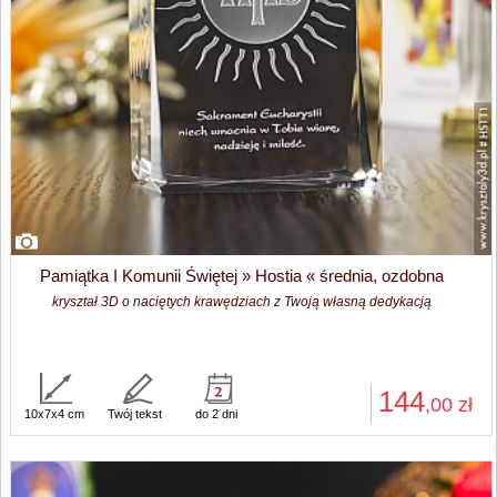
Pamiątka I Komunii Świętej » Hostia « średnia, ozdobna
kryształ 3D o naciętych krawędziach z Twoją własną dedykacją
144
,00
zł
10x7x4 cm
Twój tekst
do 2 dni