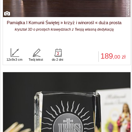
Pamiątka I Komunii Świętej » krzyż i winorośl « duża prosta
kryształ 3D o prostych krawędziach z Twoją własną dedykacją
189
,00
zł
12x9x3 cm
Twój tekst
do 2 dni