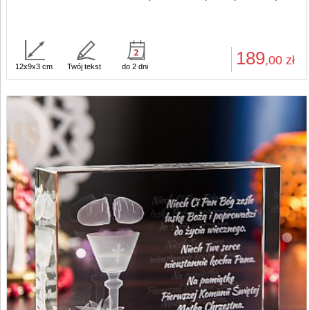
189
,00
zł
12x9x3 cm
Twój tekst
do 2 dni