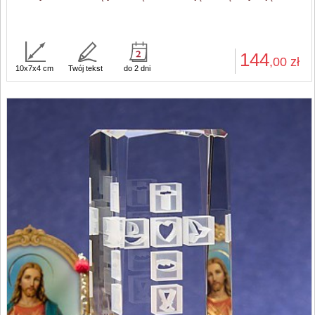
144
,00
zł
10x7x4 cm
Twój tekst
do 2 dni