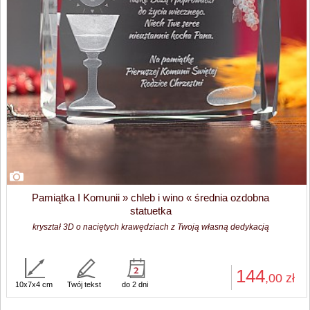
Pamiątka I Komunii » chleb i wino « średnia ozdobna
statuetka
kryształ 3D o naciętych krawędziach z Twoją własną dedykacją
144
,00
zł
10x7x4 cm
Twój tekst
do 2 dni