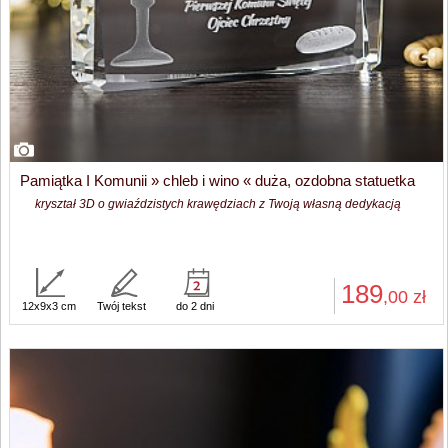
Pamiątka I Komunii » chleb i wino « duża, ozdobna statuetka
kryształ 3D o gwiaździstych krawędziach z Twoją własną dedykacją
189
,00
zł
12x9x3 cm
Twój tekst
do 2 dni