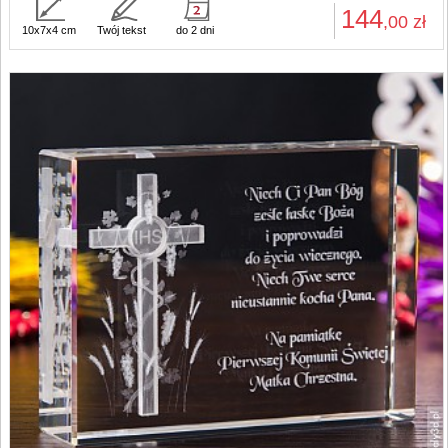
144
,00
zł
10x7x4 cm
Twój tekst
do 2 dni