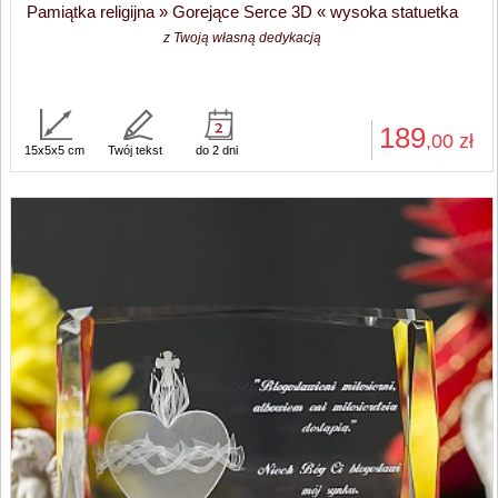
Pamiątka religijna » Gorejące Serce 3D « wysoka statuetka
z Twoją własną dedykacją
189
,00
zł
15x5x5 cm
Twój tekst
do 2 dni