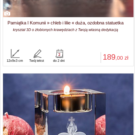
Pamiątka I Komunii » chleb i lilie « duża, ozdobna statuetka
kryształ 3D o żłobionych krawędziach z Twoją własną dedykacją
189
,00
zł
12x9x3 cm
Twój tekst
do 2 dni