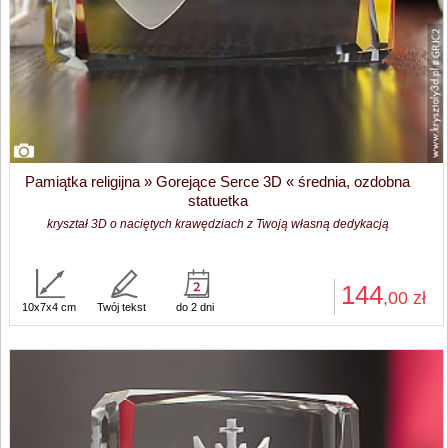
Pamiątka religijna » Gorejące Serce 3D « średnia, ozdobna
statuetka
kryształ 3D o naciętych krawędziach z Twoją własną dedykacją
144
,00
zł
10x7x4 cm
Twój tekst
do 2 dni