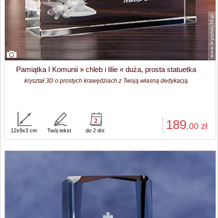
Pamiątka I Komunii » chleb i lilie « duża, prosta statuetka
kryształ 3D o prostych krawędziach z Twoją własną dedykacją
189
,00
zł
12x9x3 cm
Twój tekst
do 2 dni