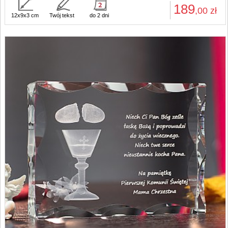
189
,00
zł
12x9x3 cm
Twój tekst
do 2 dni