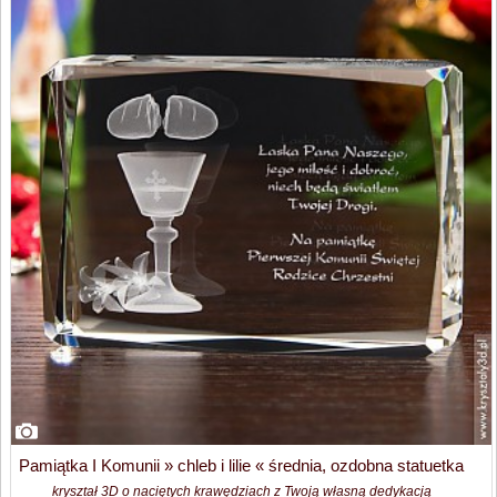
Pamiątka I Komunii » chleb i lilie « średnia, ozdobna statuetka
kryształ 3D o naciętych krawędziach z Twoją własną dedykacją