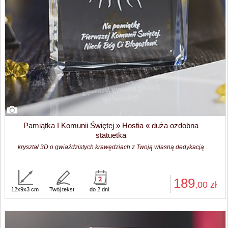
Pamiątka I Komunii Świętej » Hostia « duża ozdobna
statuetka
kryształ 3D o gwiaździstych krawędziach z Twoją własną dedykacją
189
,00
zł
12x9x3 cm
Twój tekst
do 2 dni