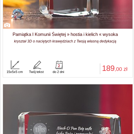
Pamiątka I Komunii Świętej » hostia i kielich « wysoka
kryształ 3D o naciętych krawędziach z Twoją własną dedykacją
189
,00
zł
15x5x5 cm
Twój tekst
do 2 dni