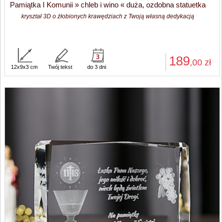
Pamiątka I Komunii » chleb i wino « duża, ozdobna statuetka
kryształ 3D o żłobionych krawędziach z Twoją własną dedykacją
189
,00
zł
12x9x3 cm
Twój tekst
do 3 dni