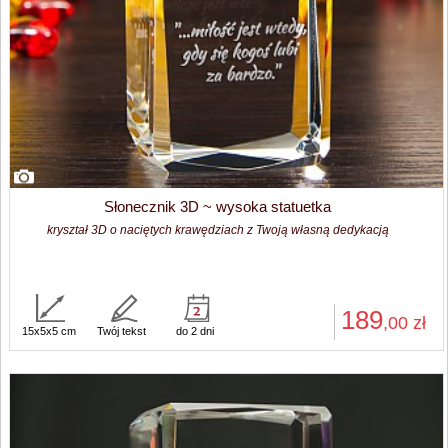
Słonecznik 3D ~ wysoka statuetka
kryształ 3D o naciętych krawędziach z Twoją własną dedykacją
189
,00
zł
15x5x5 cm
Twój tekst
do 2 dni