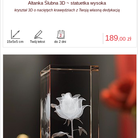
Altanka Ślubna 3D ~ statuetka wysoka
kryształ 3D o naciętych krawędziach z Twoją własną dedykacją
189
,00
zł
15x5x5 cm
Twój tekst
do 2 dni