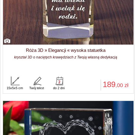
Róża 3D » Elegancji « wysoka statuetka
kryształ 3D o naciętych krawędziach z Twoją własną dedykacją
189
,00
zł
15x5x5 cm
Twój tekst
do 2 dni