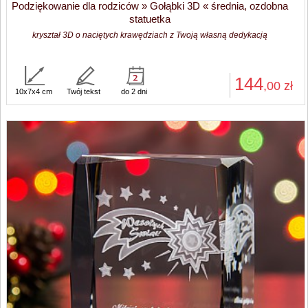
Podziękowanie dla rodziców » Gołąbki 3D « średnia, ozdobna
statuetka
kryształ 3D o naciętych krawędziach z Twoją własną dedykacją
144
,00
zł
10x7x4 cm
Twój tekst
do 2 dni