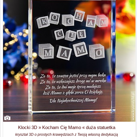
Klocki 3D » Kocham Cię Mamo « duża statuetka
kryształ 3D o prostych krawędziach z Twoją własną dedykacją