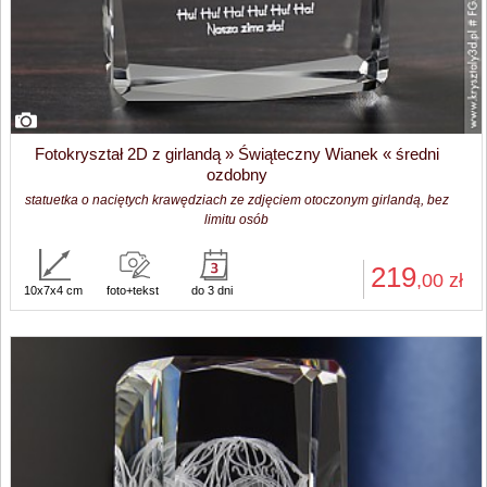
Fotokryształ 2D z girlandą » Świąteczny Wianek « średni
ozdobny
statuetka o naciętych krawędziach ze zdjęciem otoczonym girlandą, bez
limitu osób
219
,00
zł
10x7x4 cm
foto+tekst
do 3 dni