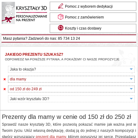
Pomoc z wyborem dedykacji
Pomoc z zamówieniem
Koszty i czas dostawy
Masz pytania? Zadzwoń do nas: 85 734 13 24
JAKIEGO PREZENTU SZUKASZ?
ODPOWIEDZ NA PONIŻSZE PYTANIA, A POKAŻEMY CI NASZE PROPOZYCJE
Jaka to okazja?
dla mamy
od 150 zł do 249 zł
Jaki wzór kryształu 3D?
Prezenty dla mamy w cenie od 150 zł do 250 zł
Sprawdź nasze kryształy 3D, które pozwolą pokazać mamie jak ważna jest w
Twoim życiu. Ułóż własną dedykację, dodaj ją do jednej z naszych kompozycji i
stwórz wzruszający
prezent dla mamy
, którym poruszysz jej serce. Przeglądasz