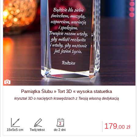
Pamiątka Ślubu » Tort 3D « wysoka statuetka
kryształ 3D o naciętych krawędziach z Twoją własną dedykacją
179
,00
zł
15x5x5 cm
Twój tekst
do 2 dni