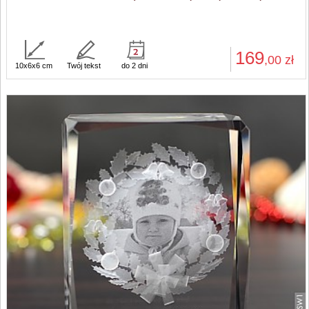
169
,00
zł
10x6x6 cm
Twój tekst
do 2 dni