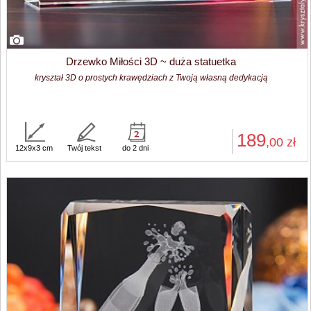
Drzewko Miłości 3D ~ duża statuetka
kryształ 3D o prostych krawędziach z Twoją własną dedykacją
189
,00
zł
12x9x3 cm
Twój tekst
do 2 dni