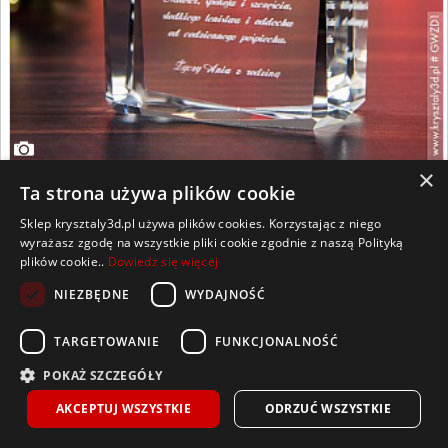
×
Gwiazda Betlejemska 3D ~ średnia, ozdobna statuetka
Ta strona używa plików cookie
kryształ 3D o naciętych krawędziach z Twoją własną dedykacją
Sklep krysztaly3d.pl używa plików cookies. Korzystając z niego
wyrażasz zgodę na wszystkie pliki cookie zgodnie z naszą Polityką
plików cookie..
Dowiedz się więcej
144
NIEZBĘDNE
WYDAJNOŚĆ
,00
zł
10x7x4 cm
Twój tekst
do 2 dni
TARGETOWANIE
FUNKCJONALNOŚĆ
1
2
›
»
POKAŻ SZCZEGÓŁY
AKCEPTUJ WSZYSTKIE
ODRZUĆ WSZYSTKIE