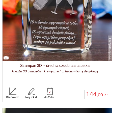
Szampan 3D ~ średnia ozdobna statuetka
kryształ 3D o naciętych krawędziach z Twoją własną dedykacją
144
,00
zł
10x7x4 cm
Twój tekst
do 2 dni