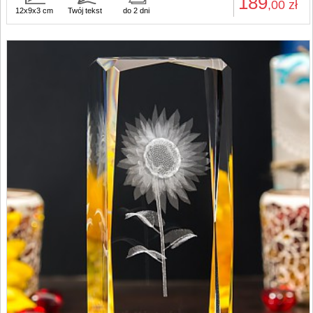
189
,00
zł
12x9x3 cm
Twój tekst
do 2 dni