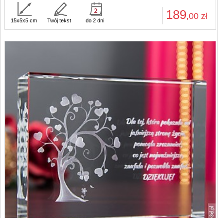
189
,00
zł
15x5x5 cm
Twój tekst
do 2 dni