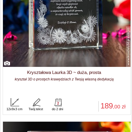
Kryształowa Laurka 3D ~ duża, prosta
kryształ 3D o prostych krawędziach z Twoją własną dedykacją
189
,00
zł
12x9x3 cm
Twój tekst
do 2 dni