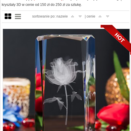
kryształy 3D w cenie od 150 zł do 250 zł za sztukę.
sortowanie po: nazwie
| cenie