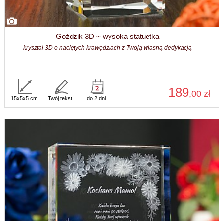
Goździk 3D ~ wysoka statuetka
kryształ 3D o naciętych krawędziach z Twoją własną dedykacją
189
,00
zł
15x5x5 cm
Twój tekst
do 2 dni