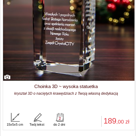
Choinka 3D ~ wysoka statuetka
kryształ 3D o naciętych krawędziach z Twoją własną dedykacją
189
,00
zł
15x5x5 cm
Twój tekst
do 2 dni