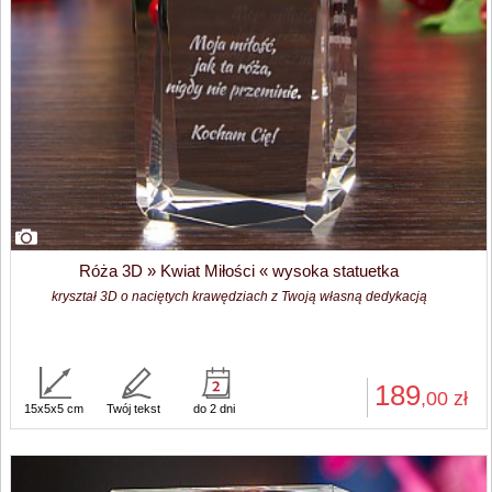
Róża 3D » Kwiat Miłości « wysoka statuetka
kryształ 3D o naciętych krawędziach z Twoją własną dedykacją
189
,00
zł
15x5x5 cm
Twój tekst
do 2 dni