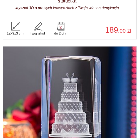
statuetka
kryształ 3D o prostych krawędziach z Twoją własną dedykacją
189
,00
zł
12x9x3 cm
Twój tekst
do 2 dni