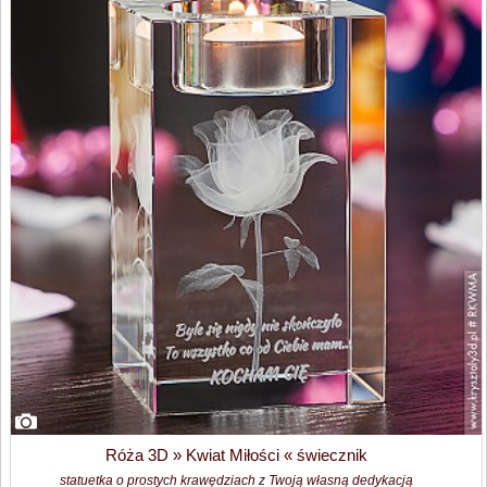
Róża 3D » Kwiat Miłości « świecznik
statuetka o prostych krawędziach z Twoją własną dedykacją