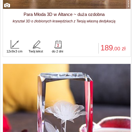
Para Młoda 3D w Altance ~ duża ozdobna
kryształ 3D o żłobionych krawędziach z Twoją własną dedykacją
189
,00
zł
12x9x3 cm
Twój tekst
do 2 dni