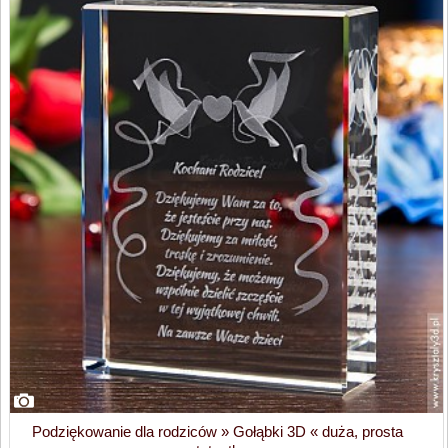
Podziękowanie dla rodziców » Gołąbki 3D « duża, prosta