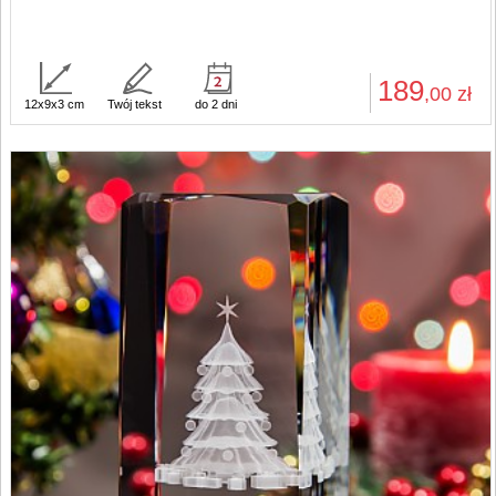
189
,00
zł
12x9x3 cm
Twój tekst
do 2 dni