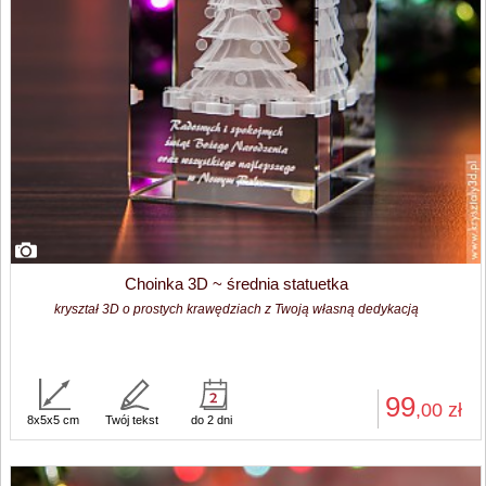
Choinka 3D ~ średnia statuetka
kryształ 3D o prostych krawędziach z Twoją własną dedykacją
99
,00
zł
8x5x5 cm
Twój tekst
do 2 dni