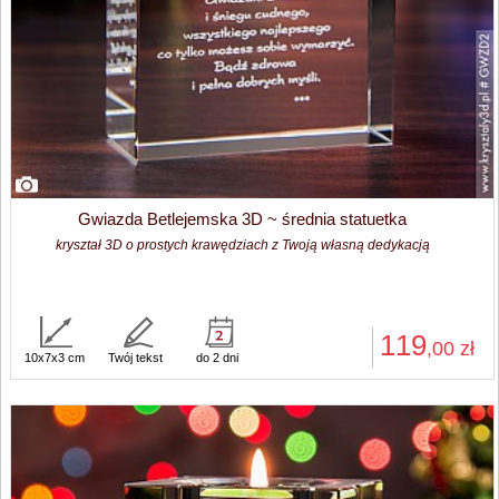
Gwiazda Betlejemska 3D ~ średnia statuetka
kryształ 3D o prostych krawędziach z Twoją własną dedykacją
119
,00
zł
10x7x3 cm
Twój tekst
do 2 dni