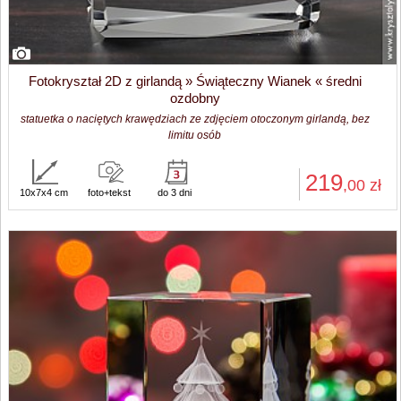
Fotokryształ 2D z girlandą » Świąteczny Wianek « średni
ozdobny
statuetka o naciętych krawędziach ze zdjęciem otoczonym girlandą, bez
limitu osób
219
,00
zł
10x7x4 cm
foto+tekst
do 3 dni