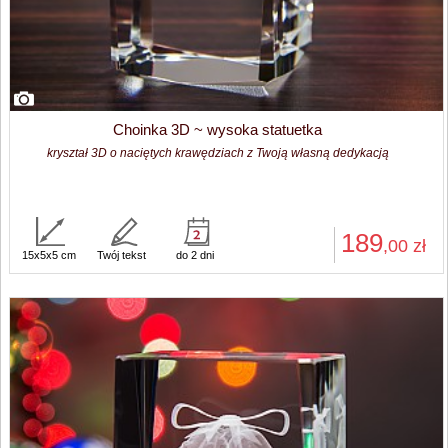
Choinka 3D ~ wysoka statuetka
kryształ 3D o naciętych krawędziach z Twoją własną dedykacją
189
,00
zł
15x5x5 cm
Twój tekst
do 2 dni