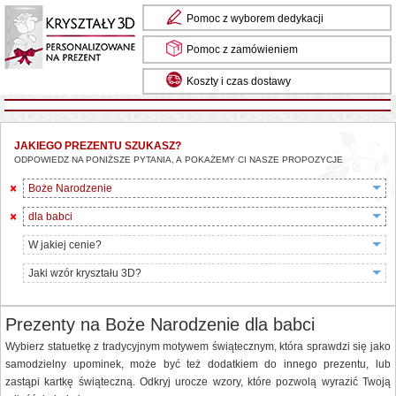
Pomoc z wyborem dedykacji
Pomoc z zamówieniem
Koszty i czas dostawy
Masz pytania? Zadzwoń do nas: 85 734 13 24
JAKIEGO PREZENTU SZUKASZ?
ODPOWIEDZ NA PONIŻSZE PYTANIA, A POKAŻEMY CI NASZE PROPOZYCJE
Boże Narodzenie
dla babci
W jakiej cenie?
Jaki wzór kryształu 3D?
Prezenty na Boże Narodzenie dla babci
Wybierz statuetkę z tradycyjnym motywem świątecznym, która sprawdzi się jako
samodzielny upominek, może być też dodatkiem do innego prezentu, lub
zastąpi kartkę świąteczną. Odkryj urocze wzory, które pozwolą wyrazić Twoją