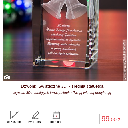
Dzwonki Świąteczne 3D ~ średnia statuetka
kryształ 3D o naciętych krawędziach z Twoją własną dedykacją
99
,00
zł
8x5x5 cm
Twój tekst
do 2 dni