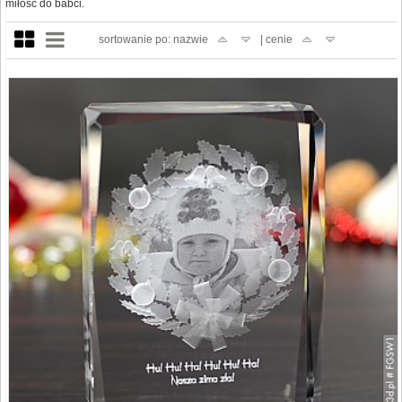
miłość do babci.
sortowanie po: nazwie
| cenie