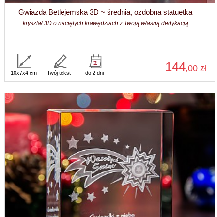
Gwiazda Betlejemska 3D ~ średnia, ozdobna statuetka
kryształ 3D o naciętych krawędziach z Twoją własną dedykacją
144
,00
zł
10x7x4 cm
Twój tekst
do 2 dni