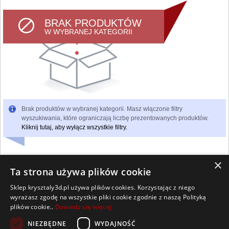
BRAK PRODUKTÓW
W WYBRANEJ KATEGORII
Brak produktów w wybranej kategorii. Masz włączone filtry
wyszukiwania, które ograniczają liczbę prezentowanych produktów.
Kliknij tutaj, aby wyłącz wszystkie filtry.
×
Ta strona używa plików cookie
Sklep krysztaly3d.pl używa plików cookies. Korzystając z niego
Wszelkie prawa zastrzeżone
wyrażasz zgodę na wszystkie pliki cookie zgodnie z naszą Polityką
Kontakt
Współpraca
Regulamin
Polityka Cookies
plików cookie..
Dowiedz się więcej
Pomoc
Strona główna
NIEZBĘDNE
WYDAJNOŚĆ