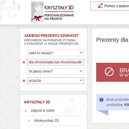
Pomoc z wybor
JAKIEGO PREZENTU SZUKASZ?
Prezenty dla
ODPOWIEDZ NA PONIŻSZE PYTANIA,
A POKAŻEMY CI NASZE PROPOZYCJE
Jaka to okazja?
dla chrześniaka lub chrześniaczki
BR
W jakiej cenie?
W W
uczucia
Brak produktów
KRYSZTAŁY 3D
produktów.
Kli
zdjęcia w szkle
fotokryształy 2D