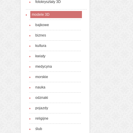
fotokryształy 3D
modele 3D
bajkowe
biznes
kultura
kwiaty
medycyna
morskie
nauka
odznaki
pojazdy
religijne
ślub