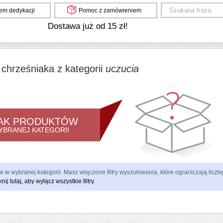
em dedykacji
Pomoc z zamówieniem
Dostawa już od 15 zł!
 chrześniaka z kategorii
uczucia
AK PRODUKTÓW
YBRANEJ KATEGORII
 w wybranej kategorii. Masz włączone filtry wyszukiwania, które ograniczają lic
knij tutaj, aby wyłącz wszystkie filtry.