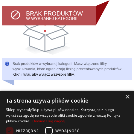
BRAK PRODUKTÓW
W WYBRANEJ KATEGORII
Brak produktów w wybranej kategorii. Masz włączone filtry
wyszukiwania, które ograniczają liczbę prezentowanych produktów.
Kliknij tutaj, aby wyłącz wszystkie filtry.
×
Ta strona używa plików cookie
Sklep krysztaly3d.pl używa plików cookies. Korzystając z niego
Wszelkie prawa zastrzeżone
wyrażasz zgodę na wszystkie pliki cookie zgodnie z naszą Polityką
Kontakt
Współpraca
Regulamin
Polityka Cookies
plików cookie..
Dowiedz się więcej
Pomoc
Strona główna
NIEZBĘDNE
WYDAJNOŚĆ