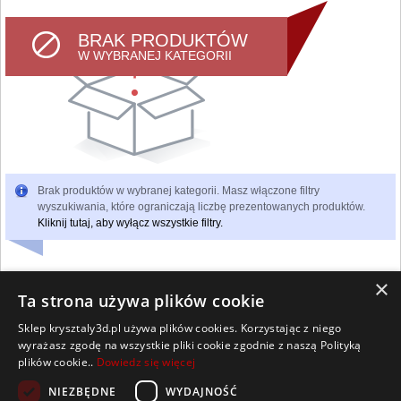
BRAK PRODUKTÓW
W WYBRANEJ KATEGORII
Brak produktów w wybranej kategorii. Masz włączone filtry
wyszukiwania, które ograniczają liczbę prezentowanych produktów.
Kliknij tutaj, aby wyłącz wszystkie filtry.
×
Ta strona używa plików cookie
Sklep krysztaly3d.pl używa plików cookies. Korzystając z niego
Wszelkie prawa zastrzeżone
wyrażasz zgodę na wszystkie pliki cookie zgodnie z naszą Polityką
Kontakt
Współpraca
Regulamin
Polityka Cookies
plików cookie..
Dowiedz się więcej
Pomoc
Strona główna
NIEZBĘDNE
WYDAJNOŚĆ