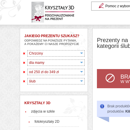
Pomoc z wybor
JAKIEGO PREZENTU SZUKASZ?
Prezenty na 
ODPOWIEDZ NA PONIŻSZE PYTANIA,
A POKAŻEMY CI NASZE PROPOZYCJE
kategorii ślu
Chrzciny
dla mamy
od 250 zł do 349 zł
BR
ślub
W W
KRYSZTAŁY 3D
Brak produktów
zdjęcia w szkle
produktów.
Kli
fotokryształy 2D