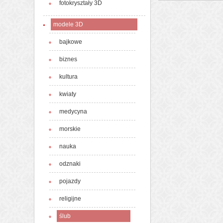
fotokryształy 3D
modele 3D
bajkowe
biznes
kultura
kwiaty
medycyna
morskie
nauka
odznaki
pojazdy
religijne
ślub