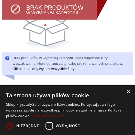
BRAK PRODUKTÓW
W WYBRANEJ KATEGORII
Brak produktów w wybranej kategorii. Masz włączone filtry
wyszukiwania, które ograniczają liczbę prezentowanych produktów.
Kliknij tutaj, aby wyłącz wszystkie filtry.
×
Ta strona używa plików cookie
Sklep krysztaly3d.pl używa plików cookies. Korzystając z niego
Wszelkie prawa zastrzeżone
wyrażasz zgodę na wszystkie pliki cookie zgodnie z naszą Polityką
Kontakt
Współpraca
Regulamin
Polityka Cookies
plików cookie..
Dowiedz się więcej
Pomoc
Strona główna
NIEZBĘDNE
WYDAJNOŚĆ