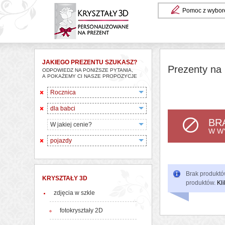
Pomoc z wybor
JAKIEGO PREZENTU SZUKASZ?
Prezenty na 
ODPOWIEDZ NA PONIŻSZE PYTANIA,
A POKAŻEMY CI NASZE PROPOZYCJE
Rocznica
dla babci
BR
W jakiej cenie?
W W
pojazdy
Brak produktów
KRYSZTAŁY 3D
produktów.
Kli
zdjęcia w szkle
fotokryształy 2D