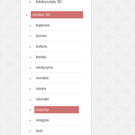
fotokryształy 3D
modele 3D
bajkowe
biznes
kultura
kwiaty
medycyna
morskie
nauka
odznaki
pojazdy
religijne
ślub