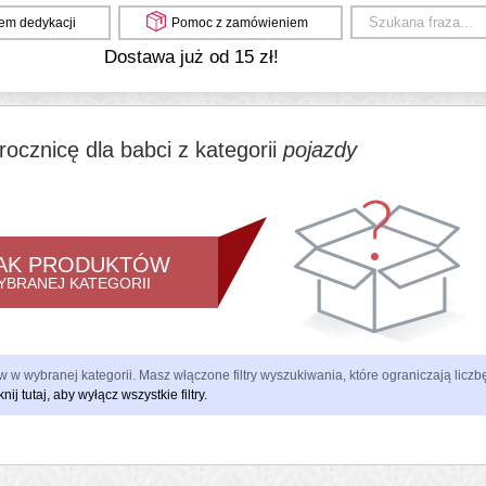
em dedykacji
Pomoc z zamówieniem
Dostawa już od 15 zł!
rocznicę dla babci z kategorii
pojazdy
AK PRODUKTÓW
YBRANEJ KATEGORII
 w wybranej kategorii. Masz włączone filtry wyszukiwania, które ograniczają lic
knij tutaj, aby wyłącz wszystkie filtry.