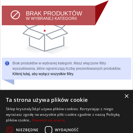
BRAK PRODUKTÓW
W WYBRANEJ KATEGORII
Brak produktów w wybranej kategorii. Masz włączone filtry
wyszukiwania, które ograniczają liczbę prezentowanych produktów.
Kliknij tutaj, aby wyłącz wszystkie filtry.
×
Ta strona używa plików cookie
Sklep krysztaly3d.pl używa plików cookies. Korzystając z niego
Wszelkie prawa zastrzeżone
wyrażasz zgodę na wszystkie pliki cookie zgodnie z naszą Polityką
Kontakt
Współpraca
Regulamin
Polityka Cookies
plików cookie..
Dowiedz się więcej
Pomoc
Strona główna
NIEZBĘDNE
WYDAJNOŚĆ