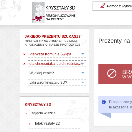
Pomoc z wybor
JAKIEGO PREZENTU SZUKASZ?
Prezenty na 
ODPOWIEDZ NA PONIŻSZE PYTANIA,
A POKAŻEMY CI NASZE PROPOZYCJE
Pierwsza Komunia Święta
dla chrześniaka lub chrześniaczki
BR
W jakiej cenie?
W W
Jaki wzór kryształu 3D?
Przepraszamy, 
KRYSZTAŁY 3D
te akcesoria, 
zdjęcia w szkle
fotokryształy 2D