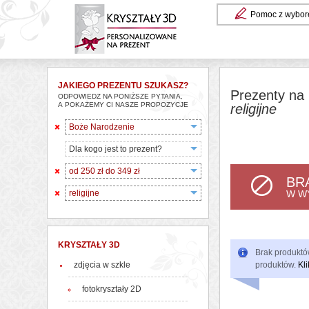
Pomoc z wybor
JAKIEGO PREZENTU SZUKASZ?
Prezenty na 
ODPOWIEDZ NA PONIŻSZE PYTANIA,
A POKAŻEMY CI NASZE PROPOZYCJE
religijne
Boże Narodzenie
Dla kogo jest to prezent?
od 250 zł do 349 zł
BR
religijne
W W
KRYSZTAŁY 3D
Brak produktów
zdjęcia w szkle
produktów.
Kli
fotokryształy 2D