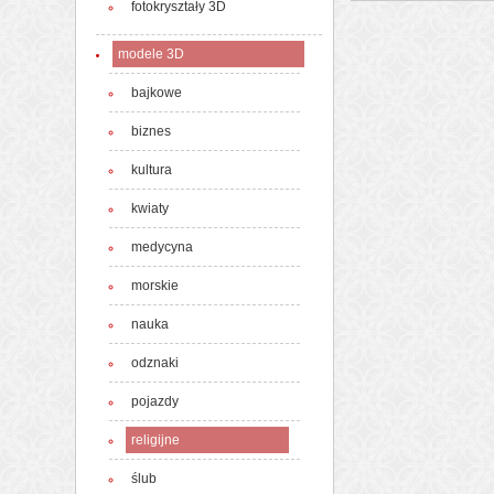
fotokryształy 3D
modele 3D
bajkowe
biznes
kultura
kwiaty
medycyna
morskie
nauka
odznaki
pojazdy
religijne
ślub