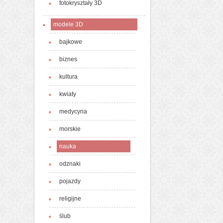
fotokryształy 3D
modele 3D
bajkowe
biznes
kultura
kwiaty
medycyna
morskie
nauka
odznaki
pojazdy
religijne
ślub