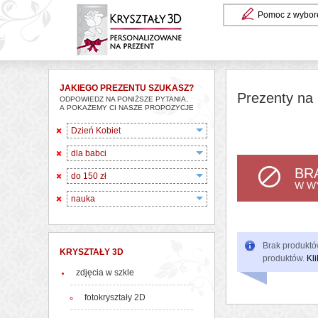
Pomoc z wybor
JAKIEGO PREZENTU SZUKASZ?
Prezenty na 
ODPOWIEDZ NA PONIŻSZE PYTANIA,
A POKAŻEMY CI NASZE PROPOZYCJE
Dzień Kobiet
dla babci
BR
do 150 zł
W W
nauka
Brak produktów
KRYSZTAŁY 3D
produktów.
Kli
zdjęcia w szkle
fotokryształy 2D