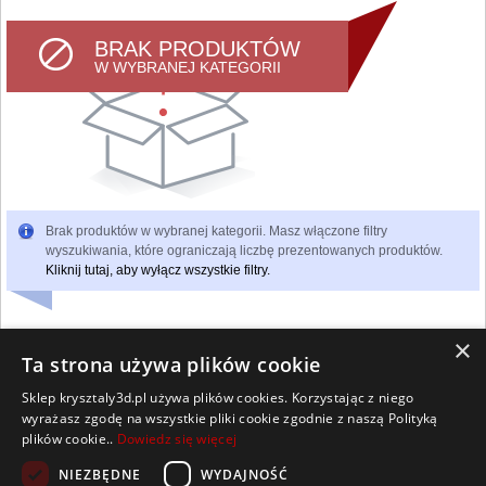
BRAK PRODUKTÓW
W WYBRANEJ KATEGORII
Brak produktów w wybranej kategorii. Masz włączone filtry
wyszukiwania, które ograniczają liczbę prezentowanych produktów.
Kliknij tutaj, aby wyłącz wszystkie filtry.
×
Ta strona używa plików cookie
Sklep krysztaly3d.pl używa plików cookies. Korzystając z niego
Wszelkie prawa zastrzeżone
wyrażasz zgodę na wszystkie pliki cookie zgodnie z naszą Polityką
Kontakt
Współpraca
Regulamin
Polityka Cookies
plików cookie..
Dowiedz się więcej
Pomoc
Strona główna
NIEZBĘDNE
WYDAJNOŚĆ