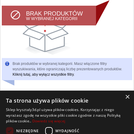
BRAK PRODUKTÓW
W WYBRANEJ KATEGORII
Brak produktów w wybranej kategorii. Masz włączone filtry
wyszukiwania, które ograniczają liczbę prezentowanych produktów.
Kliknij tutaj, aby wyłącz wszystkie filtry.
×
Ta strona używa plików cookie
Sklep krysztaly3d.pl używa plików cookies. Korzystając z niego
Wszelkie prawa zastrzeżone
wyrażasz zgodę na wszystkie pliki cookie zgodnie z naszą Polityką
Kontakt
Współpraca
Regulamin
Polityka Cookies
plików cookie..
Dowiedz się więcej
Pomoc
Strona główna
NIEZBĘDNE
WYDAJNOŚĆ