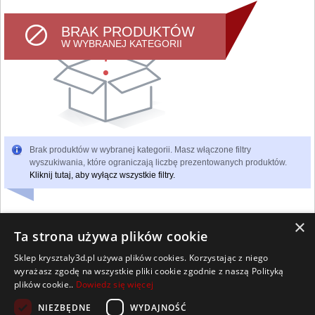
BRAK PRODUKTÓW
W WYBRANEJ KATEGORII
Brak produktów w wybranej kategorii. Masz włączone filtry
wyszukiwania, które ograniczają liczbę prezentowanych produktów.
Kliknij tutaj, aby wyłącz wszystkie filtry.
×
Ta strona używa plików cookie
Sklep krysztaly3d.pl używa plików cookies. Korzystając z niego
Wszelkie prawa zastrzeżone
wyrażasz zgodę na wszystkie pliki cookie zgodnie z naszą Polityką
Kontakt
Współpraca
Regulamin
Polityka Cookies
plików cookie..
Dowiedz się więcej
Pomoc
Strona główna
NIEZBĘDNE
WYDAJNOŚĆ