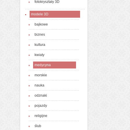
fotokryształy 3D
modele 3D
bajkowe
biznes
kultura
kwiaty
medycyna
morskie
nauka
odznaki
pojazdy
religijne
ślub