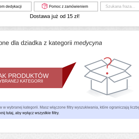
em dedykacji
Pomoc z zamówieniem
Dostawa już od 15 zł!
bne dla dziadka z kategorii
medycyna
AK PRODUKTÓW
YBRANEJ KATEGORII
 w wybranej kategorii. Masz włączone filtry wyszukiwania, które ograniczają lic
knij tutaj, aby wyłącz wszystkie filtry.