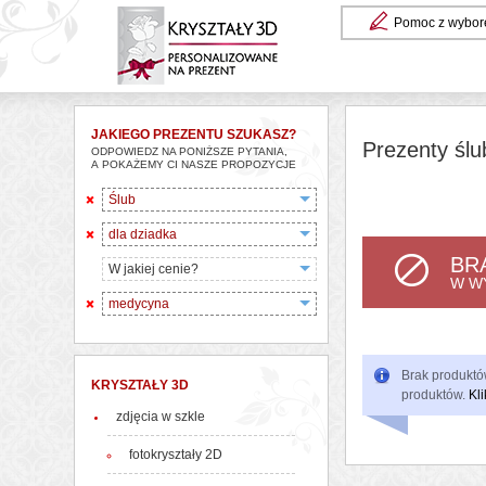
Pomoc z wybor
JAKIEGO PREZENTU SZUKASZ?
Prezenty ślu
ODPOWIEDZ NA PONIŻSZE PYTANIA,
A POKAŻEMY CI NASZE PROPOZYCJE
Ślub
dla dziadka
BR
W jakiej cenie?
W W
medycyna
Brak produktów
KRYSZTAŁY 3D
produktów.
Kli
zdjęcia w szkle
fotokryształy 2D