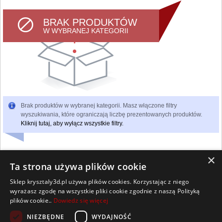
BRAK PRODUKTÓW
W WYBRANEJ KATEGORII
Brak produktów w wybranej kategorii. Masz włączone filtry
wyszukiwania, które ograniczają liczbę prezentowanych produktów.
Kliknij tutaj, aby wyłącz wszystkie filtry.
×
Ta strona używa plików cookie
Sklep krysztaly3d.pl używa plików cookies. Korzystając z niego
Wszelkie prawa zastrzeżone
wyrażasz zgodę na wszystkie pliki cookie zgodnie z naszą Polityką
Kontakt
Współpraca
Regulamin
Polityka Cookies
plików cookie..
Dowiedz się więcej
Pomoc
Strona główna
NIEZBĘDNE
WYDAJNOŚĆ