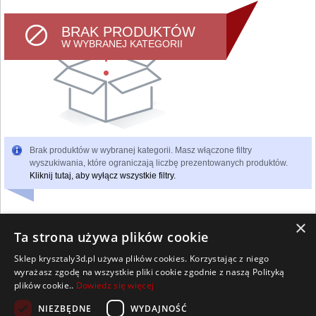
BRAK PRODUKTÓW
W WYBRANEJ KATEGORII
Brak produktów w wybranej kategorii. Masz włączone filtry
wyszukiwania, które ograniczają liczbę prezentowanych produktów.
Kliknij tutaj, aby wyłącz wszystkie filtry.
×
Ta strona używa plików cookie
Sklep krysztaly3d.pl używa plików cookies. Korzystając z niego
Wszelkie prawa zastrzeżone
wyrażasz zgodę na wszystkie pliki cookie zgodnie z naszą Polityką
Kontakt
Współpraca
Regulamin
Polityka Cookies
plików cookie..
Dowiedz się więcej
Pomoc
Strona główna
NIEZBĘDNE
WYDAJNOŚĆ