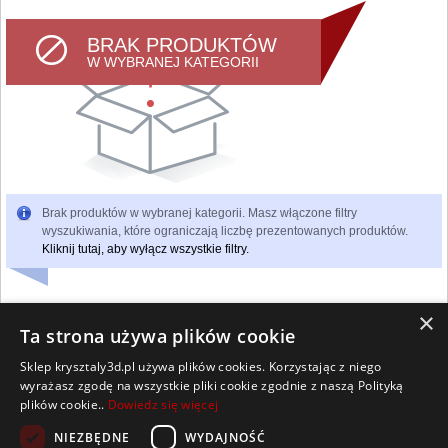
BRAK PRODUKTÓW
W WYBRANEJ KATEGORII
Brak produktów w wybranej kategorii. Masz włączone filtry
wyszukiwania, które ograniczają liczbę prezentowanych produktów.
Kliknij tutaj, aby wyłącz wszystkie filtry.
×
Ta strona używa plików cookie
Sklep krysztaly3d.pl używa plików cookies. Korzystając z niego
Wszelkie prawa zastrzeżone
wyrażasz zgodę na wszystkie pliki cookie zgodnie z naszą Polityką
Kontakt
Współpraca
Regulamin
Polityka Cookies
plików cookie..
Dowiedz się więcej
Pomoc
Strona główna
NIEZBĘDNE
WYDAJNOŚĆ