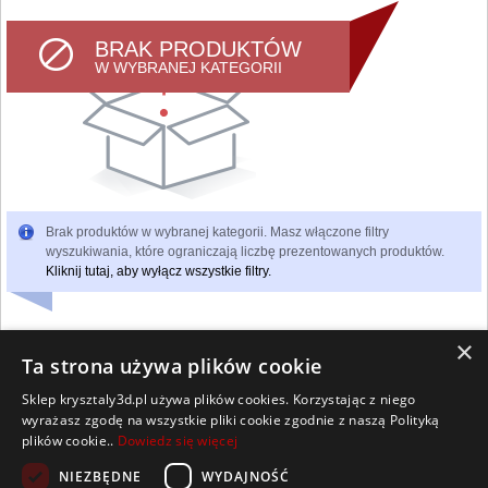
BRAK PRODUKTÓW
W WYBRANEJ KATEGORII
Brak produktów w wybranej kategorii. Masz włączone filtry
wyszukiwania, które ograniczają liczbę prezentowanych produktów.
Kliknij tutaj, aby wyłącz wszystkie filtry.
×
Ta strona używa plików cookie
Sklep krysztaly3d.pl używa plików cookies. Korzystając z niego
Wszelkie prawa zastrzeżone
wyrażasz zgodę na wszystkie pliki cookie zgodnie z naszą Polityką
Kontakt
Współpraca
Regulamin
Polityka Cookies
plików cookie..
Dowiedz się więcej
Pomoc
Strona główna
NIEZBĘDNE
WYDAJNOŚĆ