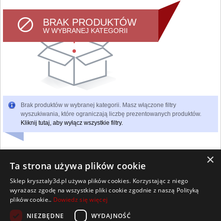
BRAK PRODUKTÓW
W WYBRANEJ KATEGORII
Brak produktów w wybranej kategorii. Masz włączone filtry
wyszukiwania, które ograniczają liczbę prezentowanych produktów.
Kliknij tutaj, aby wyłącz wszystkie filtry.
×
Ta strona używa plików cookie
Sklep krysztaly3d.pl używa plików cookies. Korzystając z niego
Wszelkie prawa zastrzeżone
wyrażasz zgodę na wszystkie pliki cookie zgodnie z naszą Polityką
Kontakt
Współpraca
Regulamin
Polityka Cookies
plików cookie..
Dowiedz się więcej
Pomoc
Strona główna
NIEZBĘDNE
WYDAJNOŚĆ