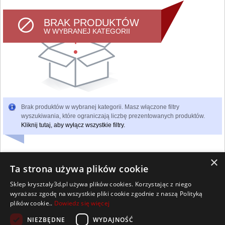
BRAK PRODUKTÓW
W WYBRANEJ KATEGORII
Brak produktów w wybranej kategorii. Masz włączone filtry
wyszukiwania, które ograniczają liczbę prezentowanych produktów.
Kliknij tutaj, aby wyłącz wszystkie filtry.
×
Ta strona używa plików cookie
Sklep krysztaly3d.pl używa plików cookies. Korzystając z niego
Wszelkie prawa zastrzeżone
wyrażasz zgodę na wszystkie pliki cookie zgodnie z naszą Polityką
Kontakt
Współpraca
Regulamin
Polityka Cookies
plików cookie..
Dowiedz się więcej
Pomoc
Strona główna
NIEZBĘDNE
WYDAJNOŚĆ