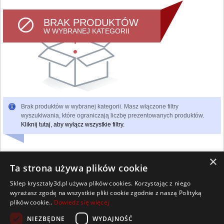
BRAK PRODUKTÓW
W WYBRANEJ KATEGORII
Brak produktów w wybranej kategorii. Masz włączone filtry
wyszukiwania, które ograniczają liczbę prezentowanych produktów.
Kliknij tutaj, aby wyłącz wszystkie filtry.
×
Ta strona używa plików cookie
Sklep krysztaly3d.pl używa plików cookies. Korzystając z niego
Wszelkie prawa zastrzeżone
wyrażasz zgodę na wszystkie pliki cookie zgodnie z naszą Polityką
Kontakt
Współpraca
Regulamin
Polityka Cookies
plików cookie..
Dowiedz się więcej
Pomoc
Strona główna
NIEZBĘDNE
WYDAJNOŚĆ