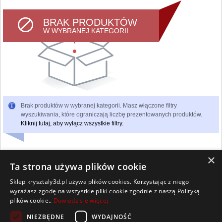
BRAK PRODUKTÓW
W WYBRANEJ KATEGORII
Brak produktów w wybranej kategorii. Masz włączone filtry
wyszukiwania, które ograniczają liczbę prezentowanych produktów.
Kliknij tutaj, aby wyłącz wszystkie filtry.
×
Ta strona używa plików cookie
Sklep krysztaly3d.pl używa plików cookies. Korzystając z niego
Wszelkie prawa zastrzeżone
wyrażasz zgodę na wszystkie pliki cookie zgodnie z naszą Polityką
Kontakt
Współpraca
Regulamin
Polityka Cookies
plików cookie..
Dowiedz się więcej
Pomoc
Strona główna
NIEZBĘDNE
WYDAJNOŚĆ