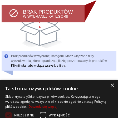
BRAK PRODUKTÓW
W WYBRANEJ KATEGORII
Brak produktów w wybranej kategorii. Masz włączone filtry
wyszukiwania, które ograniczają liczbę prezentowanych produktów.
Kliknij tutaj, aby wyłącz wszystkie filtry.
×
Ta strona używa plików cookie
Sklep krysztaly3d.pl używa plików cookies. Korzystając z niego
Wszelkie prawa zastrzeżone
wyrażasz zgodę na wszystkie pliki cookie zgodnie z naszą Polityką
Kontakt
Współpraca
Regulamin
Polityka Cookies
plików cookie..
Dowiedz się więcej
Pomoc
Strona główna
NIEZBĘDNE
WYDAJNOŚĆ