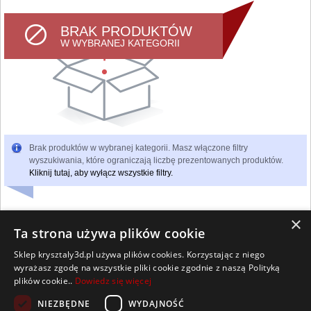
BRAK PRODUKTÓW
W WYBRANEJ KATEGORII
Brak produktów w wybranej kategorii. Masz włączone filtry
wyszukiwania, które ograniczają liczbę prezentowanych produktów.
Kliknij tutaj, aby wyłącz wszystkie filtry.
×
Ta strona używa plików cookie
Sklep krysztaly3d.pl używa plików cookies. Korzystając z niego
Wszelkie prawa zastrzeżone
wyrażasz zgodę na wszystkie pliki cookie zgodnie z naszą Polityką
Kontakt
Współpraca
Regulamin
Polityka Cookies
plików cookie..
Dowiedz się więcej
Pomoc
Strona główna
NIEZBĘDNE
WYDAJNOŚĆ