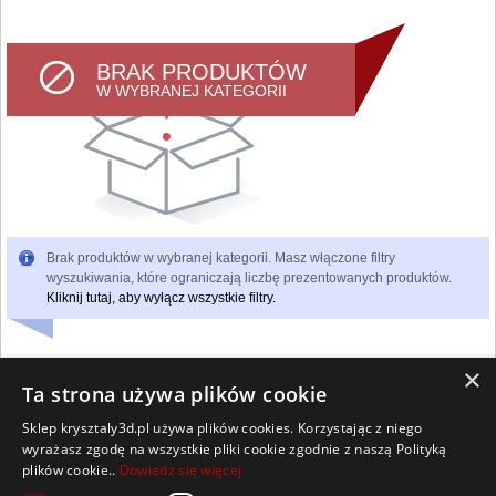
BRAK PRODUKTÓW
W WYBRANEJ KATEGORII
Brak produktów w wybranej kategorii. Masz włączone filtry
wyszukiwania, które ograniczają liczbę prezentowanych produktów.
Kliknij tutaj, aby wyłącz wszystkie filtry.
×
Ta strona używa plików cookie
Sklep krysztaly3d.pl używa plików cookies. Korzystając z niego
Wszelkie prawa zastrzeżone
wyrażasz zgodę na wszystkie pliki cookie zgodnie z naszą Polityką
Kontakt
Współpraca
Regulamin
Polityka Cookies
plików cookie..
Dowiedz się więcej