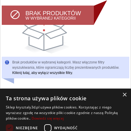
BRAK PRODUKTÓW
W WYBRANEJ KATEGORII
Brak produktów w wybranej kategorii. Masz włączone filtry
wyszukiwania, które ograniczają liczbę prezentowanych produktów.
Kliknij tutaj, aby wyłącz wszystkie filtry.
×
Ta strona używa plików cookie
Sklep krysztaly3d.pl używa plików cookies. Korzystając z niego
Wszelkie prawa zastrzeżone
wyrażasz zgodę na wszystkie pliki cookie zgodnie z naszą Polityką
Kontakt
Współpraca
Regulamin
Polityka Cookies
plików cookie..
Dowiedz się więcej
Pomoc
Strona główna
NIEZBĘDNE
WYDAJNOŚĆ