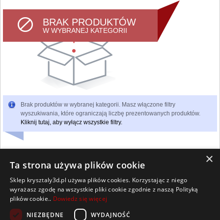
BRAK PRODUKTÓW
W WYBRANEJ KATEGORII
Brak produktów w wybranej kategorii. Masz włączone filtry
wyszukiwania, które ograniczają liczbę prezentowanych produktów.
Kliknij tutaj, aby wyłącz wszystkie filtry.
×
Ta strona używa plików cookie
Sklep krysztaly3d.pl używa plików cookies. Korzystając z niego
Wszelkie prawa zastrzeżone
wyrażasz zgodę na wszystkie pliki cookie zgodnie z naszą Polityką
Kontakt
Współpraca
Regulamin
Polityka Cookies
plików cookie..
Dowiedz się więcej
Pomoc
Strona główna
NIEZBĘDNE
WYDAJNOŚĆ