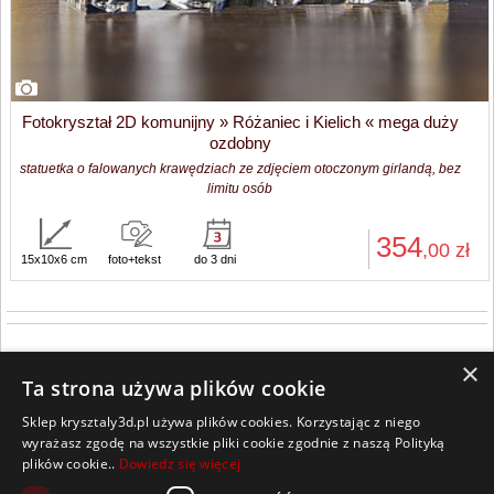
Fotokryształ 2D komunijny » Różaniec i Kielich « mega duży
ozdobny
statuetka o falowanych krawędziach ze zdjęciem otoczonym girlandą, bez
limitu osób
354
,00
zł
15x10x6 cm
foto+tekst
do 3 dni
×
Ta strona używa plików cookie
Sklep krysztaly3d.pl używa plików cookies. Korzystając z niego
Wszelkie prawa zastrzeżone
wyrażasz zgodę na wszystkie pliki cookie zgodnie z naszą Polityką
plików cookie..
Dowiedz się więcej
Kontakt
Współpraca
Regulamin
Polityka Cookies