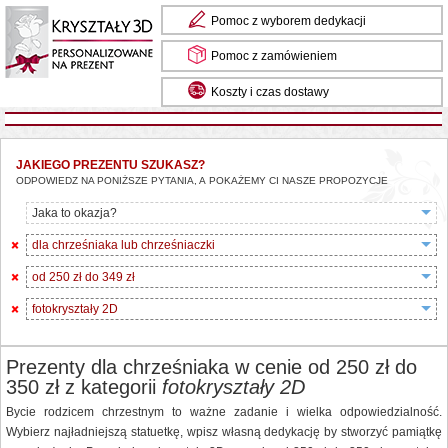
Pomoc z wyborem dedykacji
Pomoc z zamówieniem
Koszty i czas dostawy
JAKIEGO PREZENTU SZUKASZ?
ODPOWIEDZ NA PONIŻSZE PYTANIA, A POKAŻEMY CI NASZE PROPOZYCJE
Jaka to okazja?
dla chrześniaka lub chrześniaczki
od 250 zł do 349 zł
fotokryształy 2D
Prezenty dla chrześniaka w cenie od 250 zł do
350 zł z kategorii
fotokryształy 2D
Bycie rodzicem chrzestnym to ważne zadanie i wielka odpowiedzialność.
Wybierz najładniejszą statuetkę, wpisz własną dedykację by stworzyć pamiątkę