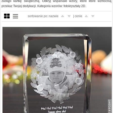
zastąpi kartkę świąteczną. Odkryj wspaniałe wzory, które które wzmocnią
przekaz Twojej dedykacji. Kategoria wzorów: fotokryształy 2D.
sortowanie po: nazwie
| cenie