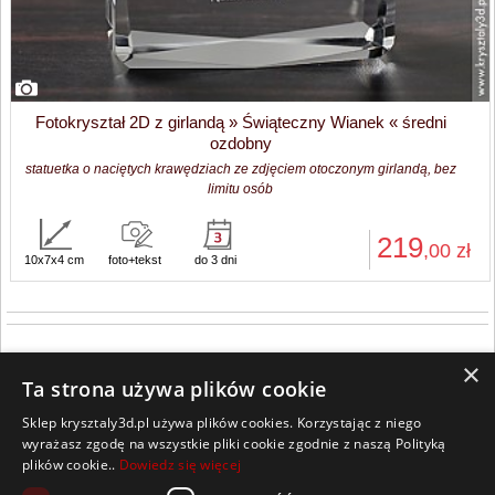
Fotokryształ 2D z girlandą » Świąteczny Wianek « średni
ozdobny
statuetka o naciętych krawędziach ze zdjęciem otoczonym girlandą, bez
limitu osób
219
,00
zł
10x7x4 cm
foto+tekst
do 3 dni
×
Ta strona używa plików cookie
Sklep krysztaly3d.pl używa plików cookies. Korzystając z niego
Wszelkie prawa zastrzeżone
wyrażasz zgodę na wszystkie pliki cookie zgodnie z naszą Polityką
plików cookie..
Dowiedz się więcej
Kontakt
Współpraca
Regulamin
Polityka Cookies