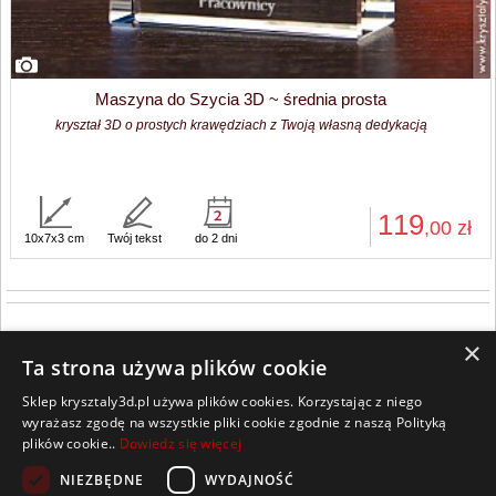
Maszyna do Szycia 3D ~ średnia prosta
kryształ 3D o prostych krawędziach z Twoją własną dedykacją
119
,00
zł
10x7x3 cm
Twój tekst
do 2 dni
×
Ta strona używa plików cookie
Sklep krysztaly3d.pl używa plików cookies. Korzystając z niego
Wszelkie prawa zastrzeżone
wyrażasz zgodę na wszystkie pliki cookie zgodnie z naszą Polityką
Kontakt
Współpraca
Regulamin
Polityka Cookies
plików cookie..
Dowiedz się więcej
Pomoc
Strona główna
NIEZBĘDNE
WYDAJNOŚĆ