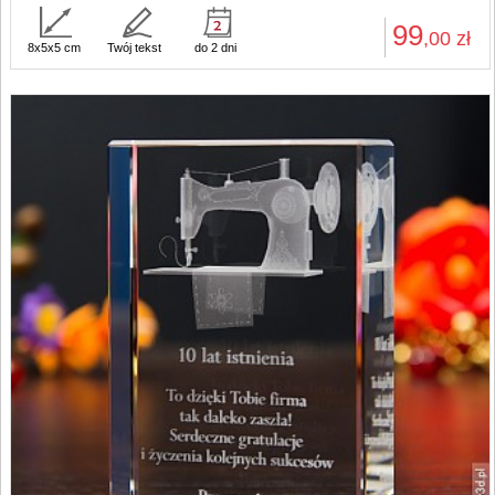
99
,00
zł
8x5x5 cm
Twój tekst
do 2 dni