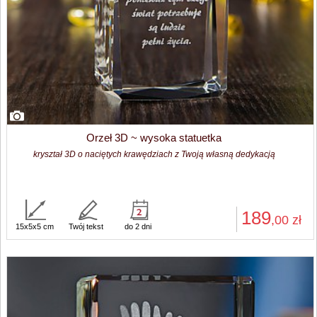
Orzeł 3D ~ wysoka statuetka
kryształ 3D o naciętych krawędziach z Twoją własną dedykacją
189
,00
zł
15x5x5 cm
Twój tekst
do 2 dni