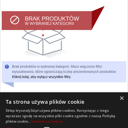
BRAK PRODUKTÓW
W WYBRANEJ KATEGORII
Brak produktów w wybranej kategorii. Masz włączone filtry
wyszukiwania, które ograniczają liczbę prezentowanych produktów.
Kliknij tutaj, aby wyłącz wszystkie filtry.
×
Ta strona używa plików cookie
Sklep krysztaly3d.pl używa plików cookies. Korzystając z niego
Wszelkie prawa zastrzeżone
wyrażasz zgodę na wszystkie pliki cookie zgodnie z naszą Polityką
Kontakt
Współpraca
Regulamin
Polityka Cookies
plików cookie..
Dowiedz się więcej