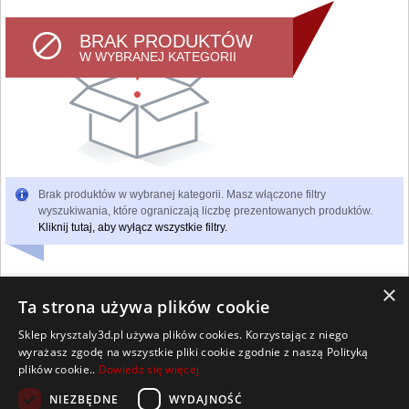
BRAK PRODUKTÓW
W WYBRANEJ KATEGORII
Brak produktów w wybranej kategorii. Masz włączone filtry
wyszukiwania, które ograniczają liczbę prezentowanych produktów.
Kliknij tutaj, aby wyłącz wszystkie filtry.
×
Ta strona używa plików cookie
Sklep krysztaly3d.pl używa plików cookies. Korzystając z niego
Wszelkie prawa zastrzeżone
wyrażasz zgodę na wszystkie pliki cookie zgodnie z naszą Polityką
Kontakt
Współpraca
Regulamin
Polityka Cookies
plików cookie..
Dowiedz się więcej
Pomoc
Strona główna
NIEZBĘDNE
WYDAJNOŚĆ