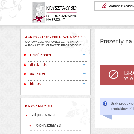
Pomoc z wybor
JAKIEGO PREZENTU SZUKASZ?
Prezenty na 
ODPOWIEDZ NA PONIŻSZE PYTANIA,
A POKAŻEMY CI NASZE PROPOZYCJE
Dzień Kobiet
dla dziadka
BR
do 150 zł
W W
biznes
Brak produktów
KRYSZTAŁY 3D
produktów.
Kli
zdjęcia w szkle
fotokryształy 2D