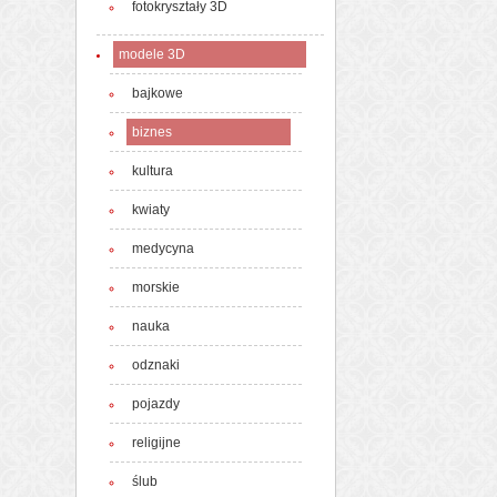
fotokryształy 3D
modele 3D
bajkowe
biznes
kultura
kwiaty
medycyna
morskie
nauka
odznaki
pojazdy
religijne
ślub