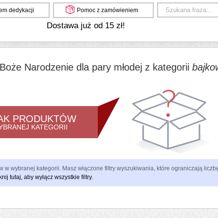
em dedykacji
Pomoc z zamówieniem
Dostawa już od 15 zł!
Boże Narodzenie dla pary młodej z kategorii
bajko
AK PRODUKTÓW
YBRANEJ KATEGORII
 w wybranej kategorii. Masz włączone filtry wyszukiwania, które ograniczają lic
knij tutaj, aby wyłącz wszystkie filtry.