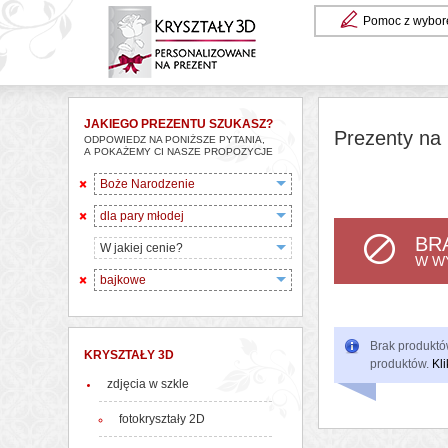
Pomoc z wybor
JAKIEGO PREZENTU SZUKASZ?
Prezenty na 
ODPOWIEDZ NA PONIŻSZE PYTANIA,
A POKAŻEMY CI NASZE PROPOZYCJE
Boże Narodzenie
dla pary młodej
BR
W jakiej cenie?
W W
bajkowe
Brak produktów
KRYSZTAŁY 3D
produktów.
Kli
zdjęcia w szkle
fotokryształy 2D