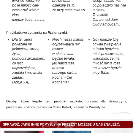
trwa już wiecznie,
prozie dnia
wciąż istniało TO,
bo tę miłość cały
dziękuję za to,
co połączyło nas tyle
czas czuć wśród
że przy mnie trwasz!
lat temu.
Nas,
To miłość.
między Tobą, a mną.
Dar ponad dary.
Cud nad cudami.
Przykładowe życzenia na
Walentynki
:
Dla tej, która
Niech nasza miłość,
Gdy najdzie Cię
pokazała mi
dojrzewająca jak
chwila zwątpienia,
jaśniejszą stronę
owoce
a świat będziesz
życia,
w słońcu lata
mieć przeciw sobie,
pomogła zrozumieć,
będzie trwała,
wspomnij, że ma
co jest
jak najstarsze
miłość jak ta róża
najważniejsze,
drzewa
na zawsze będzie
zaufała i pozwoliła
naszego świata.
przy Tobie.
zaufać...
Kocham Cię
DZIĘKUJĘ!
Kochanie!
Osoby, które kupiły ten produkt szukały:
prezent dla dziewczyny
,
prezent na urodziny
,
prezent na Dzień Kobiet
,
prezent na Walentynki
UID: RKWM1
SPRAWDŹ, JAKIE INNE POMYSŁY NA PREZENT MOŻESZ U NAS ZNALEŹĆ: