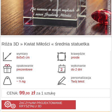
Róża 3D » Kwiat Miłości « średnia statuetka
wymiary
krawędzie
8x5x5 cm
proste
opakowanie
wykonanie
prezentowe
do 2 dni
waga
personalizacja
~ ¾ kg
Twój tekst
99
zł
CENA:
za 1 sztukę
,00
ZACZYNAM PROJEKTOWANIE
KRYSZTAŁU 3D