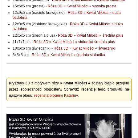
15x5x5 cm (prosta) -
Róża 3D » Kwiat Miłości « wysoka prosta
12x9x5 cm (nacięte krawędzie) -
Róża 3D » Kwiat Miłości « duża
ozdobna
12x9x5 cm (żłobione krawędzie) -
Róża 3D » Kwiat Miłości « duża
ozdobna
12x5x5 cm (średnia plus) -
Róża 3D » Kwiat Miłości « średnia plus
11x7x7 cm -
Róża 3D » Kwiat Miłości « statuetka średnia plus
10x6x6 cm (świecznik) -
Róża 3D » Kwiat Miłości « świecznik
8x5x5 cm -
Róża 3D » Kwiat Miłości « średnia statuetka
Kryształy 3D z motywem róży
» Kwiat Miłości «
zostały ciepło przyjęte
przez społeczność blogosfery. Sprawdź recenzję tego produktu na
naszym blogu:
recenzja blogerki Katariny
.