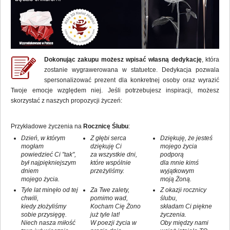
Dokonując zakupu możesz wpisać własną dedykację
, która
zostanie wygrawerowana w statuetce. Dedykacja pozwala
spersonalizować prezent dla konkretnej osoby oraz wyrazić
Twoje emocje względem niej. Jeśli potrzebujesz inspiracji, możesz
skorzystać z naszych propozycji życzeń:
Przykładowe życzenia na
Rocznicę Ślubu
:
Dzień, w którym
Z głębi serca
Dziękuję, że jesteś
mogłam
dziękuję Ci
mojego życia
powiedzieć Ci "tak",
za wszystkie dni,
podporą
był najpiękniejszym
które wspólnie
dla mnie kimś
dniem
przeżyliśmy.
wyjątkowym
mojego życia.
moją Żoną.
Tyle lat minęło od tej
Za Twe zalety,
Z okazji rocznicy
chwili,
pomimo wad,
ślubu,
kiedy złożyliśmy
Kocham Cię Żono
składam Ci piękne
sobie przysięgę.
już tyle lat!
życzenia.
Niech nasza miłość
W poezji życia w
Oby między nami