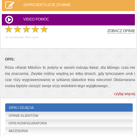
ZAPROJEKTUJCIE ZA MNIE
VIDEO POMOC
ZOBACZ OPINIE
na podstawie
340
opinii
OPIS:
Róża »Kwiat Miłości« to jedyny w swoim rodzaju kwiat, dla którego czas nie
ma znaczenia. Zwykłe rośliny więdną po kilku dniach, gdy tymczasem urok i
czar róży wygrawerowanej w szklanej statuetce trwa wiecznie! Obdarowana
osoba będzie cieszyć swoje oczy widokiem tego wyjątkowego...
czytaj więcej
OPIS I ZDJĘCIA
OPINIE KLIENTÓW
OPIS KONFIGURATORA
AKCESORIA