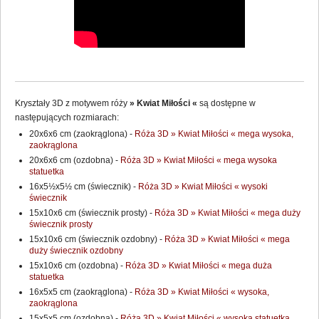
Kryształy 3D z motywem róży
» Kwiat Miłości «
są dostępne w
następujących rozmiarach:
20x6x6 cm (zaokrąglona) -
Róża 3D » Kwiat Miłości « mega wysoka,
zaokrąglona
20x6x6 cm (ozdobna) -
Róża 3D » Kwiat Miłości « mega wysoka
statuetka
16x5½x5½ cm (świecznik) -
Róża 3D » Kwiat Miłości « wysoki
świecznik
15x10x6 cm (świecznik prosty) -
Róża 3D » Kwiat Miłości « mega duży
świecznik prosty
15x10x6 cm (świecznik ozdobny) -
Róża 3D » Kwiat Miłości « mega
duży świecznik ozdobny
15x10x6 cm (ozdobna) -
Róża 3D » Kwiat Miłości « mega duża
statuetka
16x5x5 cm (zaokrąglona) -
Róża 3D » Kwiat Miłości « wysoka,
zaokrąglona
15x5x5 cm (ozdobna) -
Róża 3D » Kwiat Miłości « wysoka statuetka