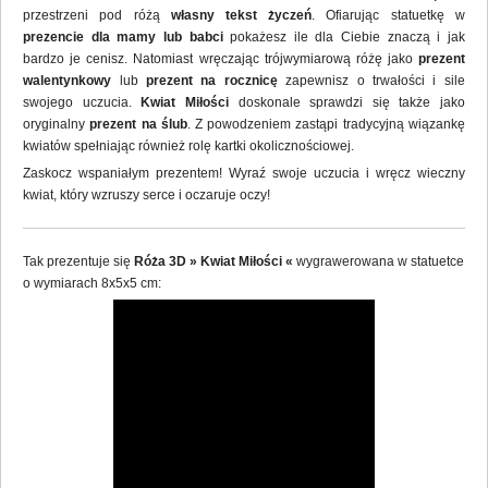
przestrzeni pod różą
własny tekst życzeń
. Ofiarując statuetkę w
prezencie dla mamy lub babci
pokażesz ile dla Ciebie znaczą i jak
bardzo je cenisz. Natomiast wręczając trójwymiarową różę jako
prezent
walentynkowy
lub
prezent na rocznicę
zapewnisz o trwałości i sile
swojego uczucia.
Kwiat Miłości
doskonale sprawdzi się także jako
oryginalny
prezent na ślub
. Z powodzeniem zastąpi tradycyjną wiązankę
kwiatów spełniając również rolę kartki okolicznościowej.
Zaskocz wspaniałym prezentem! Wyraź swoje uczucia i wręcz wieczny
kwiat, który wzruszy serce i oczaruje oczy!
Tak prezentuje się
Róża 3D » Kwiat Miłości «
wygrawerowana w statuetce
o wymiarach 8x5x5 cm: