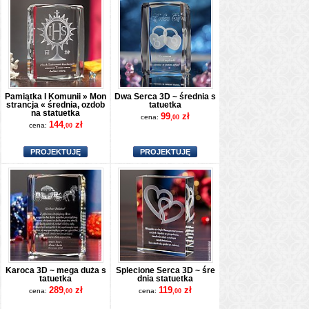
Pamiątka I Komunii » Mon
Dwa Serca 3D ~ średnia s
strancja « średnia, ozdob
tatuetka
na statuetka
99
zł
cena:
,00
144
zł
cena:
,00
PROJEKTUJĘ
PROJEKTUJĘ
Karoca 3D ~ mega duża s
Splecione Serca 3D ~ śre
tatuetka
dnia statuetka
289
zł
119
zł
cena:
cena:
,00
,00