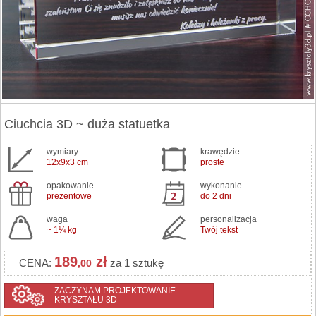
Ciuchcia 3D ~ duża statuetka
wymiary
krawędzie
12x9x3 cm
proste
opakowanie
wykonanie
prezentowe
do 2 dni
waga
personalizacja
~ 1¼ kg
Twój tekst
189
zł
CENA:
za 1 sztukę
,00
ZACZYNAM PROJEKTOWANIE
KRYSZTAŁU 3D