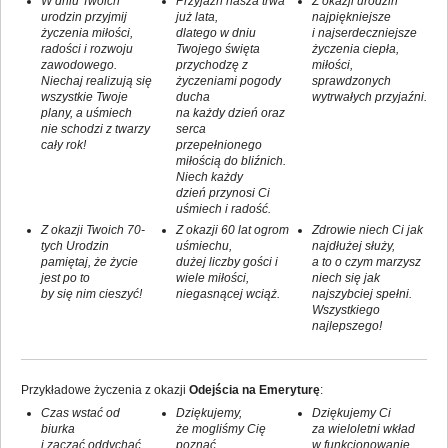
W dniu Twoich
Przyjaźń nasza trwa
Z okazji urodzin
urodzin przyjmij
już lata,
najpiękniejsze
życzenia miłości,
dlatego w dniu
i najserdeczniejsze
radości i rozwoju
Twojego święta
życzenia ciepła,
zawodowego.
przychodzę z
miłości,
Niechaj realizują się
życzeniami pogody
sprawdzonych
wszystkie Twoje
ducha
wytrwałych przyjaźni.
plany, a uśmiech
na każdy dzień oraz
nie schodzi z twarzy
serca
cały rok!
przepełnionego
miłością do bliźnich.
Niech każdy
dzień przynosi Ci
uśmiech i radość.
Z okazji Twoich 70-
Z okazji 60 lat ogrom
Zdrowie niech Ci jak
tych Urodzin
uśmiechu,
najdłużej służy,
pamiętaj, że życie
dużej liczby gości i
a to o czym marzysz
jest po to
wiele miłości,
niech się jak
by się nim cieszyć!
niegasnącej wciąż.
najszybciej spełni.
Wszystkiego
najlepszego!
Przykładowe życzenia z okazji
Odejścia na Emeryturę
:
Czas wstać od
Dziękujemy,
Dziękujemy Ci
biurka
że mogliśmy Cię
za wieloletni wkład
i zacząć oddychać
poznać.
w funkcjonowanie