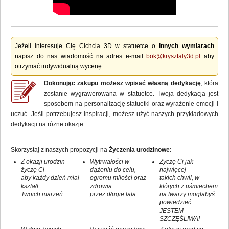
Jeżeli interesuje Cię Cichcia 3D w statuetce o
innych wymiarach
napisz do nas wiadomość na adres e-mail
bok@krysztaly3d.pl
aby
otrzymać indywidualną wycenę.
Dokonując zakupu możesz wpisać własną dedykację
, która
zostanie wygrawerowana w statuetce. Twoja dedykacja jest
sposobem na personalizację statuetki oraz wyrażenie emocji i
uczuć. Jeśli potrzebujesz inspiracji, możesz użyć naszych przykładowych
dedykacji na różne okazje.
Skorzystaj z naszych propozycji na
Życzenia urodzinowe
:
Z okazji urodzin
Wytrwałości w
Życzę Ci jak
życzę Ci
dążeniu do celu,
najwięcej
aby każdy dzień miał
ogromu miłości oraz
takich chwil, w
kształt
zdrowia
których z uśmiechem
Twoich marzeń.
przez długie lata.
na twarzy mogłabyś
powiedzieć:
JESTEM
SZCZĘŚLIWA!