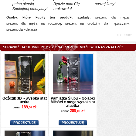
pełną piersią.
Będzie nam Cię
naszej firmy!
Spokojnej emerytury!
brakowało!
Osoby, które kupiły ten produkt szukały:
prezent dla męża
,
prezent dla męża na rocznicę
,
prezent na urodziny dla mężczyzny
,
prezent dla kolejarza
UID: CCHC1
SPRAWDŹ, JAKIE INNE POMYSŁY NA PREZENT MOŻESZ U NAS ZNALEŹĆ:
Goździk 3D ~ wysoka stat
Pamiątka Ślubu » Gołąbki
uetka
Miłości « mega wysoka st
atuetka
189
zł
cena:
,00
289
zł
cena:
,00
PROJEKTUJĘ
PROJEKTUJĘ