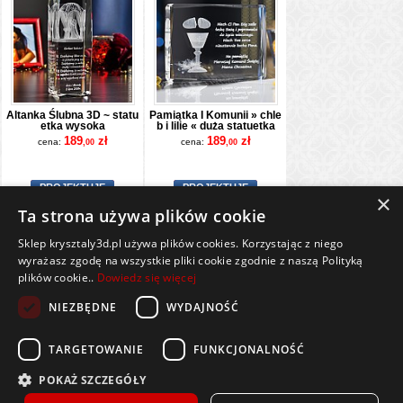
Altanka Ślubna 3D ~ statu
Pamiątka I Komunii » chle
etka wysoka
b i lilie « duża statuetka
189
zł
189
zł
cena:
cena:
,00
,00
PROJEKTUJĘ
PROJEKTUJĘ
×
Ta strona używa plików cookie
Sklep krysztaly3d.pl używa plików cookies. Korzystając z niego
Wszelkie prawa zastrzeżone
wyrażasz zgodę na wszystkie pliki cookie zgodnie z naszą Polityką
plików cookie..
Dowiedz się więcej
Kontakt
Współpraca
Regulamin
Polityka Cookies
NIEZBĘDNE
WYDAJNOŚĆ
Pomoc
Strona główna
TARGETOWANIE
FUNKCJONALNOŚĆ
Sklep prowadzony przez Lumeris Sp. z o. o., ul. Praw Kobiet 6, 15-535 Białystok,
NIP 9668142985, REGON 386911047, BDO 000476149
POKAŻ SZCZEGÓŁY
Spółka zarejestrowana przez Sąd Rejonowy w Białymstoku,
XII Wydział Gospodarczy KRS pod numerem 0000857614. Kapitał zakładowy w wysokości