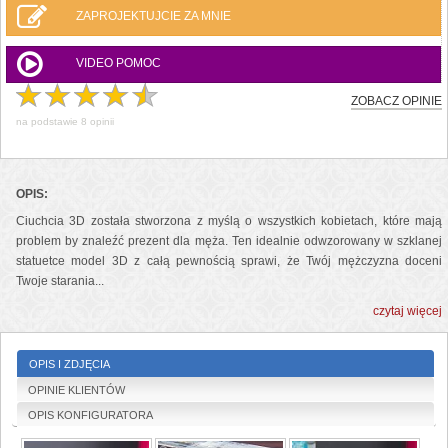
ZAPROJEKTUJCIE ZA MNIE
VIDEO POMOC
ZOBACZ OPINIE
na podstawie
8
opinii
OPIS:
Ciuchcia 3D została stworzona z myślą o wszystkich kobietach, które mają
problem by znaleźć prezent dla męża. Ten idealnie odwzorowany w szklanej
statuetce model 3D z całą pewnością sprawi, że Twój mężczyzna doceni
Twoje starania...
czytaj więcej
OPIS I ZDJĘCIA
OPINIE KLIENTÓW
OPIS KONFIGURATORA