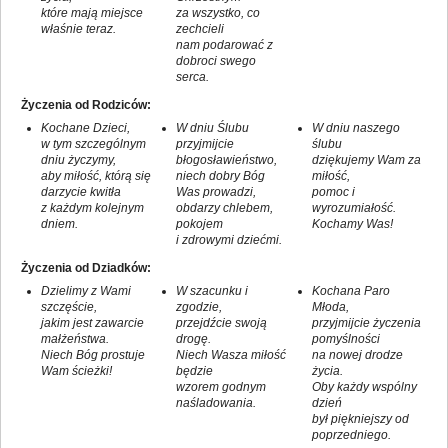
które mają miejsce
za wszystko, co
właśnie teraz.
zechcieli
nam podarować z
dobroci swego
serca.
Życzenia od Rodziców:
Kochane Dzieci,
W dniu Ślubu
W dniu naszego
w tym szczególnym
przyjmijcie
ślubu
dniu życzymy,
błogosławieństwo,
dziękujemy Wam za
aby miłość, którą się
niech dobry Bóg
miłość,
darzycie kwitła
Was prowadzi,
pomoc i
z każdym kolejnym
obdarzy chlebem,
wyrozumiałość.
dniem.
pokojem
Kochamy Was!
i zdrowymi dziećmi.
Życzenia od Dziadków:
Dzielimy z Wami
W szacunku i
Kochana Paro
szczęście,
zgodzie,
Młoda,
jakim jest zawarcie
przejdźcie swoją
przyjmijcie życzenia
małżeństwa.
drogę.
pomyślności
Niech Bóg prostuje
Niech Wasza miłość
na nowej drodze
Wam ścieżki!
będzie
życia.
wzorem godnym
Oby każdy wspólny
naśladowania.
dzień
był piękniejszy od
poprzedniego.