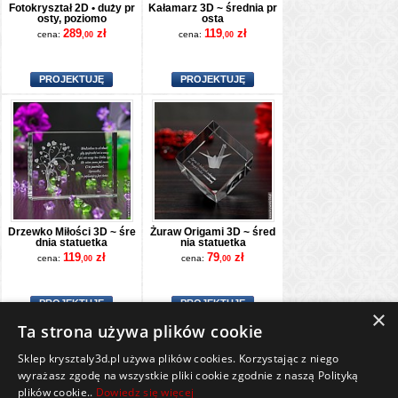
Fotokryształ 2D • duży pr
Kałamarz 3D ~ średnia pr
osty, poziomo
osta
289
zł
119
zł
cena:
cena:
,00
,00
PROJEKTUJĘ
PROJEKTUJĘ
Drzewko Miłości 3D ~ śre
Żuraw Origami 3D ~ śred
dnia statuetka
nia statuetka
119
zł
79
zł
cena:
cena:
,00
,00
PROJEKTUJĘ
PROJEKTUJĘ
×
Ta strona używa plików cookie
Sklep krysztaly3d.pl używa plików cookies. Korzystając z niego
Wszelkie prawa zastrzeżone
wyrażasz zgodę na wszystkie pliki cookie zgodnie z naszą Polityką
plików cookie..
Dowiedz się więcej