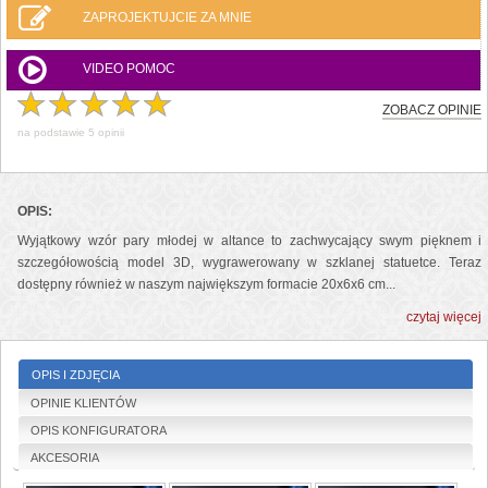
ZAPROJEKTUJCIE ZA MNIE
VIDEO POMOC
ZOBACZ OPINIE
na podstawie
5
opinii
OPIS:
Wyjątkowy wzór pary młodej w altance to zachwycający swym pięknem i
szczegółowością model 3D, wygrawerowany w szklanej statuetce. Teraz
dostępny również w naszym największym formacie 20x6x6 cm...
czytaj więcej
OPIS I ZDJĘCIA
OPINIE KLIENTÓW
OPIS KONFIGURATORA
AKCESORIA