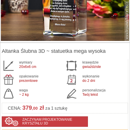
Altanka Ślubna 3D ~ statuetka mega wysoka
wymiary
krawędzie
20x6x6 cm
gwiaździste
opakowanie
wykonanie
prezentowe
do 2 dni
waga
personalizacja
~ 2 kg
Twój tekst
379
zł
CENA:
za 1 sztukę
,00
ZACZYNAM PROJEKTOWANIE
KRYSZTAŁU 3D