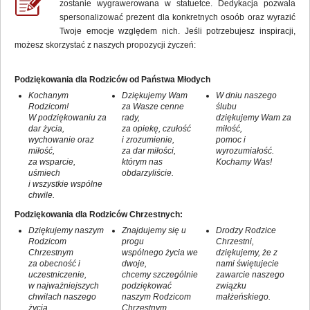
zostanie wygrawerowana w statuetce. Dedykacja pozwala
spersonalizować prezent dla konkretnych osoób oraz wyrazić
Twoje emocje względem nich. Jeśli potrzebujesz inspiracji,
możesz skorzystać z naszych propozycji życzeń:
Podziękowania dla Rodziców od Państwa Młodych
Kochanym
Dziękujemy Wam
W dniu naszego
Rodzicom!
za Wasze cenne
ślubu
W podziękowaniu za
rady,
dziękujemy Wam za
dar życia,
za opiekę, czułość
miłość,
wychowanie oraz
i zrozumienie,
pomoc i
miłość,
za dar miłości,
wyrozumiałość.
za wsparcie,
którym nas
Kochamy Was!
uśmiech
obdarzyliście.
i wszystkie wspólne
chwile.
Podziękowania dla Rodziców Chrzestnych:
Dziękujemy naszym
Znajdujemy się u
Drodzy Rodzice
Rodzicom
progu
Chrzestni,
Chrzestnym
wspólnego życia we
dziękujemy, że z
za obecność i
dwoje,
nami świętujecie
uczestniczenie,
chcemy szczególnie
zawarcie naszego
w najważniejszych
podziękować
związku
chwilach naszego
naszym Rodzicom
małżeńskiego.
życia,
Chrzestnym