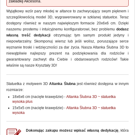
zakładkę Akcesoria.
Wyjątkowy wzór pary młodej w altance to zachwycający swym pięknem i
szczegółowością model 3D, wygrawerowany w szklanej statuetce. Teraz
dostępny również w naszym największym formacie 20x6x6 cm
. Dzięki
naszemu prostemu i intuicyjnemu konfiguratorowi, bez problemu
dodasz
własną treść dedykacji
otrzymując tym samym produkt jedyny i
niepowtarzalny. Skomponuj wiersz lub jeśli wolisz, poruszające serce
wyznanie troski i wdzięczności za dar życia. Nasza Altanka Ślubna 3D to
niewątpliwie najlepszy prezent na podziękowania dla rodziców i
gwarantowany zachwyt dla Ciebie i obdarowanych rodziców! Takie
właśnie są nasze Kryształy 3D!
Statuetka z motywem 3D
Altanka Ślubna
jest również dostępna w innym
rozmiarze:
18x6x6 cm (nacięte krawędzie) -
Altanka Ślubna 3D ~ statuetka
wysoka plus
15x5x5 cm (nacięte krawędzie) -
Altanka Ślubna 3D ~ statuetka
wysoka
Dokonując zakupu możesz wpisać własną dedykację
, która