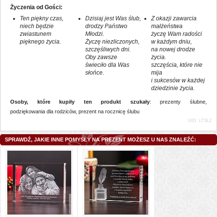
Życzenia od Gości:
Ten piękny czas,
Dzisiaj jest Was ślub,
Z okazji zawarcia
niech będzie
drodzy Państwo
małżeństwa
zwiastunem
Młodzi.
życzę Wam radości
pięknego życia.
Życzę niezliczonych,
w każdym dniu,
szczęśliwych dni.
na nowej drodze
Oby zawsze
życia.
świeciło dla Was
szczęścia, które nie
słońce.
mija
i sukcesów w każdej
dziedzinie życia.
Osoby, które kupiły ten produkt szukały
:
prezenty ślubne
,
podziękowania dla rodziców
,
prezent na rocznicę ślubu
UID: LTSL2
SPRAWDŹ, JAKIE INNE POMYSŁY NA PREZENT MOŻESZ U NAS ZNALEŹĆ: