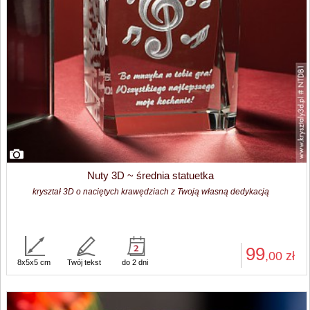
Nuty 3D ~ średnia statuetka
kryształ 3D o naciętych krawędziach z Twoją własną dedykacją
99
,00
zł
8x5x5 cm
Twój tekst
do 2 dni