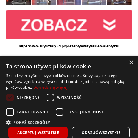
https://www.krysztaly3d.pl/prezenty/wszystkie/walentynki
×
Ta strona używa plików cookie
Sklep krysztaly3d.pl używa plików cookies. Korzystając z niego
Wszelkie prawa zastrzeżone
wyrażasz zgodę na wszystkie pliki cookie zgodnie z naszą Polityką
plików cookie..
Dowiedz się więcej
Kontakt
Współpraca
Regulamin
Polityka Cookies
NIEZBĘDNE
WYDAJNOŚĆ
Pomoc
Strona główna
TARGETOWANIE
FUNKCJONALNOŚĆ
Sklep prowadzony przez Lumeris Sp. z o. o., ul. Praw Kobiet 6, 15-535 Białystok,
NIP 9668142985, REGON 386911047, BDO 000476149
POKAŻ SZCZEGÓŁY
Spółka zarejestrowana przez Sąd Rejonowy w Białymstoku,
XII Wydział Gospodarczy KRS pod numerem 0000857614. Kapitał zakładowy w wysokości
AKCEPTUJ WSZYSTKIE
ODRZUĆ WSZYSTKIE
100.000 zł wniesiony w całości.