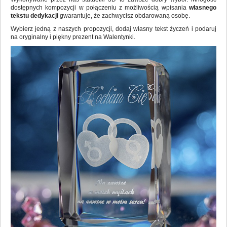
Wykonywane przez nas statuetki 3D to zawsze dobry wybór. Mnogość
dostępnych kompozycji w połączeniu z możliwością wpisania
własnego
tekstu dedykacji
gwarantuje, że zachwycisz obdarowaną osobę.
Wybierz jedną z naszych propozycji, dodaj własny tekst życzeń i podaruj
na oryginalny i piękny prezent na Walentynki.