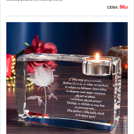
osobisty podarunek walentynkowy.
96
CENA:
zł