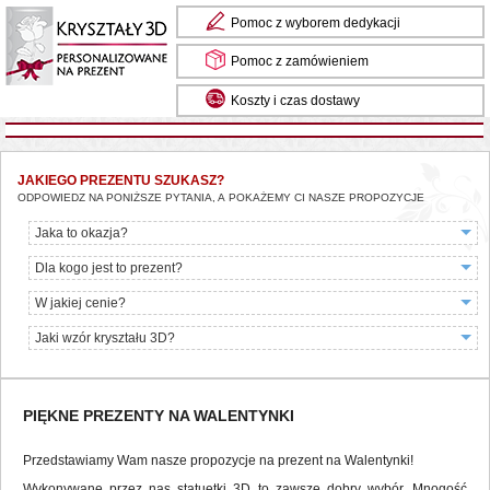
Pomoc z wyborem dedykacji
Pomoc z zamówieniem
Koszty i czas dostawy
Masz pytania? Zadzwoń do nas: 85 734 13 24
JAKIEGO PREZENTU SZUKASZ?
ODPOWIEDZ NA PONIŻSZE PYTANIA, A POKAŻEMY CI NASZE PROPOZYCJE
Jaka to okazja?
Dla kogo jest to prezent?
W jakiej cenie?
Jaki wzór kryształu 3D?
PIĘKNE PREZENTY NA WALENTYNKI
Przedstawiamy Wam nasze propozycje na prezent na Walentynki!