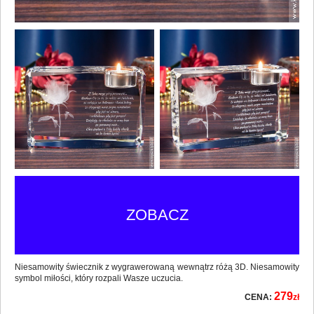
ZOBACZ
Niesamowity świecznik z wygrawerowaną wewnątrz różą 3D. Niesamowity
symbol miłości, który rozpali Wasze uczucia.
279
CENA:
zł