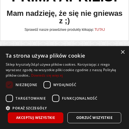
Mam nadzieję, że się nie gniewas
z ;)
Sprawdź nasze prawdziwe produkty klikając
TUTAJ
×
Ta strona używa plików cookie
Wszelkie prawa zastrzeżone
Sklep krysztaly3d.pl używa plików cookies. Korzystając z niego
Kontakt
Współpraca
Regulamin
Polityka Cookies
wyrażasz zgodę na wszystkie pliki cookie zgodnie z naszą Polityką
plików cookie..
Dowiedz się więcej
Pomoc
Strona główna
NIEZBĘDNE
WYDAJNOŚĆ
Sklep prowadzony przez Lumeris Sp. z o. o., ul. Praw Kobiet 6, 15-535 Białystok,
NIP 9668142985, REGON 386911047, BDO 000476149
TARGETOWANIE
FUNKCJONALNOŚĆ
Spółka zarejestrowana przez Sąd Rejonowy w Białymstoku,
XII Wydział Gospodarczy KRS pod numerem 0000857614. Kapitał zakładowy w wysokości
POKAŻ SZCZEGÓŁY
100.000 zł wniesiony w całości.
AKCEPTUJ WSZYSTKIE
ODRZUĆ WSZYSTKIE