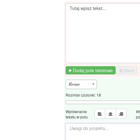
Dodaj pole tekstowe
Usuń
Korzec
Rozmiar czcionki:
18
Wyrównanie
W
tekstu w polu
po