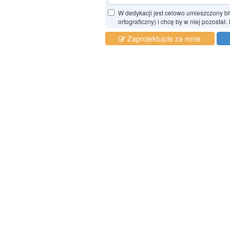
W dedykacji jest celowo umieszczony błąd
ortograficzny) i chcę by w niej pozostał.
Zaprojektujcie za mnie