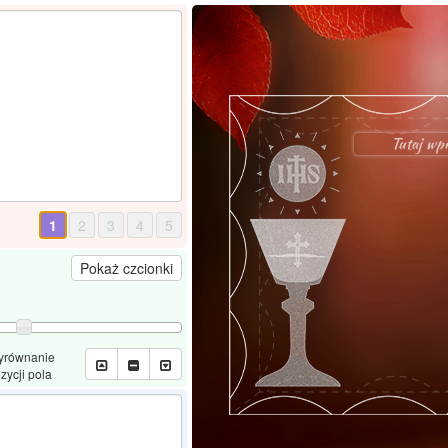
Tutaj wpis
1
2
3
4
5
Pokaż czcionki
yrównanie
zycji pola