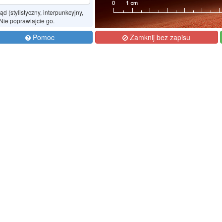
 (stylistyczny, interpunkcyjny,
 Nie poprawiajcie go.
Pomoc
Zamknij bez zapisu