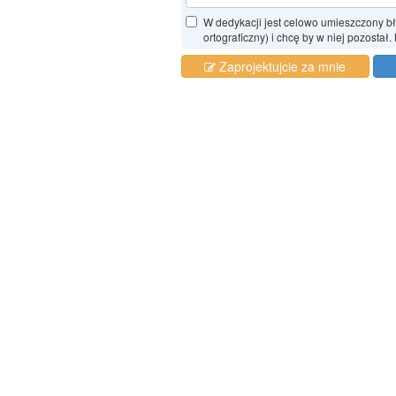
W dedykacji jest celowo umieszczony błąd
ortograficzny) i chcę by w niej pozostał.
Zaprojektujcie za mnie