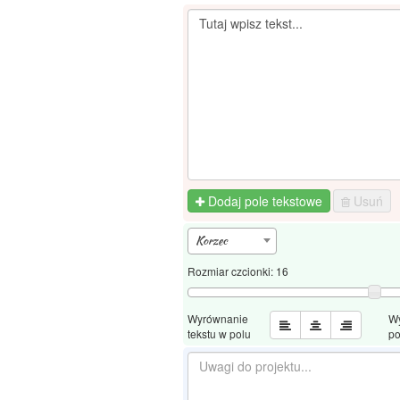
Dodaj pole tekstowe
Usuń
Korzec
Rozmiar czcionki:
16
Wyrównanie
W
tekstu w polu
po