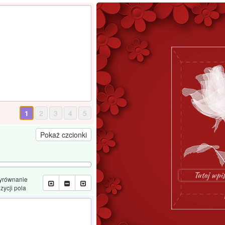
1
2
3
4
5
Pokaż czcionki
Tutaj wpis
yrównanie
zycji pola