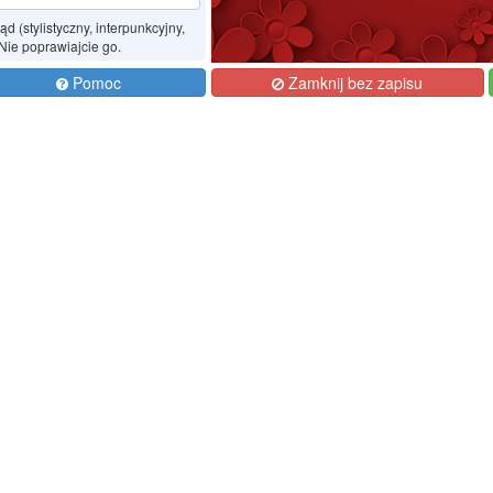
 (stylistyczny, interpunkcyjny,
 Nie poprawiajcie go.
Pomoc
Zamknij bez zapisu